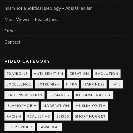
Islam not a political ideology – Abid Ullah Jan
Most Viewed – PeaceQuest
Other
Contact
VIDEO CATEGORY
72 VIRGINS
ANTI_SEMITISM
CREATION
EVOLUTION
EXCELLENCE
EXTREMISM
FITRA
HAPPINESS
HATE
HATE PREVENTION
HUMANITY
INTRINSIC NATURE
ISLAMOPHOBIA
MODERATION
MUSLIM YOUTH
RACISM
REAL JEHAD
SERIES
SHORT NUGGET
SHORT VIDEO
TAWAKKAL