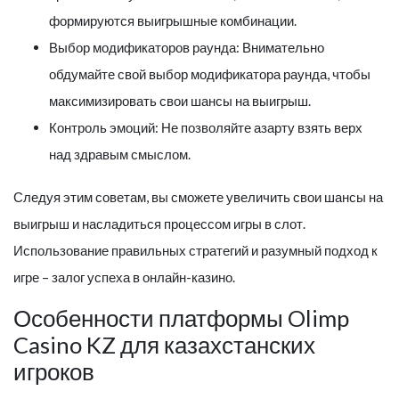
формируются выигрышные комбинации.
Выбор модификаторов раунда: Внимательно
обдумайте свой выбор модификатора раунда, чтобы
максимизировать свои шансы на выигрыш.
Контроль эмоций: Не позволяйте азарту взять верх
над здравым смыслом.
Следуя этим советам, вы сможете увеличить свои шансы на
выигрыш и насладиться процессом игры в слот.
Использование правильных стратегий и разумный подход к
игре – залог успеха в онлайн-казино.
Особенности платформы Olimp
Casino KZ для казахстанских
игроков