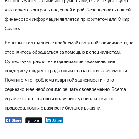
Воспользуйтесь этими инструментами, если почувствуете,
что теряете контроль над своей игрой. Безопасность вашей
финансовой информации является приоритетом для Olimp
Casino.
Если вы столкнулись с проблемой азартной зависимости, не
стесняйтесь обращаться за помощью к специалистам.
Существуют различные организации, оказывающие
поддержку людям, страдающим от азартной зависимости.
Помните, что проблема азартной зависимости – это
серьезно, и ее необходимо решать своевременно. Всегда
играйте ответственно и получайте удовольствие от
процесса, помня о важности баланса в жизни.
Post
Share
Share