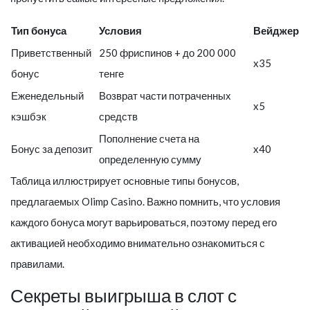
Тип бонуса
Условия
Вейджер
Приветственный
250 фриспинов + до 200 000
x35
бонус
тенге
Еженедельный
Возврат части потраченных
x5
кэшбэк
средств
Пополнение счета на
Бонус за депозит
x40
определенную сумму
Таблица иллюстрирует основные типы бонусов,
предлагаемых Olimp Casino. Важно помнить, что условия
каждого бонуса могут варьироваться, поэтому перед его
активацией необходимо внимательно ознакомиться с
правилами.
Секреты выигрыша в слот с