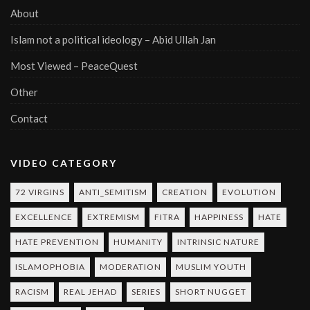
About
Islam not a political ideology – Abid Ullah Jan
Most Viewed – PeaceQuest
Other
Contact
VIDEO CATEGORY
72 VIRGINS
ANTI_SEMITISM
CREATION
EVOLUTION
EXCELLENCE
EXTREMISM
FITRA
HAPPINESS
HATE
HATE PREVENTION
HUMANITY
INTRINSIC NATURE
ISLAMOPHOBIA
MODERATION
MUSLIM YOUTH
RACISM
REAL JEHAD
SERIES
SHORT NUGGET