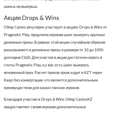
шансы на выигрыш.
Акции Drops & Wins
Olimp Casino регулярно участвует в акциях Drops & Wins от
Pragmatic Play, предлагая игрокам шанс выиграть крупные
денежные призы. В рамках этой акции случайным образом
разыгрываются денежные призы в размере от 10 до 1000
долларов США. Для участия в акции достаточно играть в
слоты Pragmatic Play, и у вас есть шанс выиграть
мгновенный приз. Расчет призов происходит в KZT через
Kaspi без конвертации, что является дополнительным
преимуществом для казахстанских игроков.
Благодаря участию в Drops & Wins Olimp CasinoKZ
предоставляет своим игрокам дополнительные