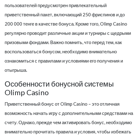
пользователей предусмотрен привлекательный
приветственный пакет, включающий 250 фриспинов и до
200 000 тенге в качестве бонуса. Кроме того, Olimp Casino
регулярно проводит различные акции и турниры с щедрыми
призовыми фондами. Важно помнить, что перед тем, как
воспользоваться бонусом, необходимо внимательно
ознакомиться с правилами и условиями его получения и
отыгрыша.
Особенности бонусной системы
Olimp Casino
Приветственный бонус от Olimp Casino – это отличная
возможность начать игру с дополнительными средствами на
счету. Однако, прежде чем активировать бонус, необходимо
внимательно прочитать правила и условия, чтобы избежать