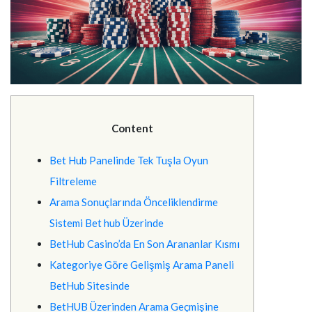
Content
Bet Hub Panelinde Tek Tuşla Oyun
Filtreleme
Arama Sonuçlarında Önceliklendirme
Sistemi Bet hub Üzerinde
BetHub Casino’da En Son Arananlar Kısmı
Kategoriye Göre Gelişmiş Arama Paneli
BetHub Sitesinde
BetHUB Üzerinden Arama Geçmişine