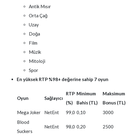
Antik Mısır
Orta Çağ
Uzay
Doğa
Film
Müzik
Mitoloji
Spor
En yüksek RTP %98+ değerine sahip 7 oyun
RTP
Minimum
Maksimum
Oyun
Sağlayıcı
(%)
Bahis (TL)
Bonus (TL)
Mega Joker
NetEnt
99,0
0,10
3000
Blood
NetEnt
98,0
0,20
2500
Suckers