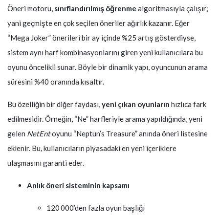
Öneri motoru,
sınıflandırılmış öğrenme
algoritmasıyla çalışır;
yani geçmişte en çok seçilen öneriler ağırlık kazanır. Eğer
“Mega Joker” önerileri bir ay içinde %25 artış gösterdiyse,
sistem aynı harf kombinasyonlarını giren yeni kullanıcılara bu
oyunu öncelikli sunar. Böyle bir dinamik yapı, oyuncunun arama
süresini %40 oranında kısaltır.
Bu özelliğin bir diğer faydası,
yeni çıkan oyunların
hızlıca fark
edilmesidir. Örneğin, “Ne” harfleriyle arama yapıldığında, yeni
gelen
NetEnt
oyunu “Neptun’s Treasure” anında öneri listesine
eklenir. Bu, kullanıcıların piyasadaki en yeni içeriklere
ulaşmasını garanti eder.
Anlık öneri sisteminin kapsamı
120 000’den fazla oyun başlığı