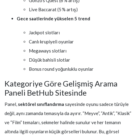
Gonzo’s Quest (6 % artış)
Live Baccarat (5 % artış)
Gece saatlerinde yükselen 5 trend
Jackpot slotları
Canlı krupiyeli oyunlar
Megaways slotları
Düşük bahisli slotlar
Bonus round yoğunluklu oyunlar
Kategoriye Göre Gelişmiş Arama
Paneli BetHub Sitesinde
Panel,
sektörel sınıflandırma
sayesinde oyunu sadece türüyle
değil, aynı zamanda temasıyla da ayırır. “Meyve”, “Antik”, “Klasik”
ve “Film” temaları, sekmeler halinde sunulur ve her temanın
altında ilgili oyunların küçük görselleri bulunur. Bu, görsel