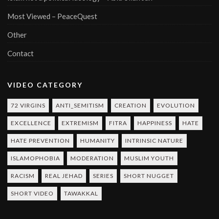
Most Viewed – PeaceQuest
Other
Contact
VIDEO CATEGORY
72 VIRGINS
ANTI_SEMITISM
CREATION
EVOLUTION
EXCELLENCE
EXTREMISM
FITRA
HAPPINESS
HATE
HATE PREVENTION
HUMANITY
INTRINSIC NATURE
ISLAMOPHOBIA
MODERATION
MUSLIM YOUTH
RACISM
REAL JEHAD
SERIES
SHORT NUGGET
SHORT VIDEO
TAWAKKAL