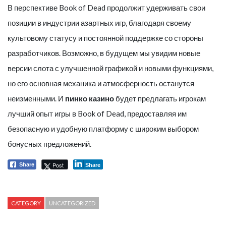
В перспективе Book of Dead продолжит удерживать свои
позиции в индустрии азартных игр, благодаря своему
культовому статусу и постоянной поддержке со стороны
разработчиков. Возможно, в будущем мы увидим новые
версии слота с улучшенной графикой и новыми функциями,
но его основная механика и атмосферность останутся
неизменными. И
пинко казино
будет предлагать игрокам
лучший опыт игры в Book of Dead, предоставляя им
безопасную и удобную платформу с широким выбором
бонусных предложений.
Post
Share
Share
CATEGORY
UNCATEGORIZED