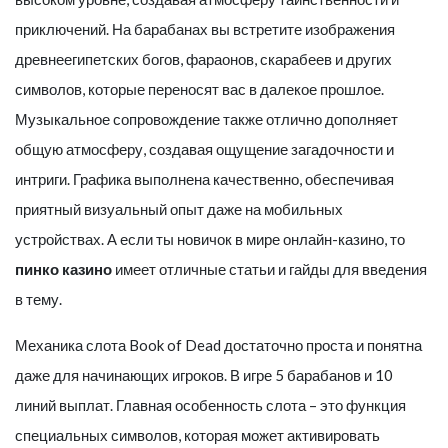
приключений. На барабанах вы встретите изображения
древнеегипетских богов, фараонов, скарабеев и других
символов, которые переносят вас в далекое прошлое.
Музыкальное сопровождение также отлично дополняет
общую атмосферу, создавая ощущение загадочности и
интриги. Графика выполнена качественно, обеспечивая
приятный визуальный опыт даже на мобильных
устройствах. А если ты новичок в мире онлайн-казино, то
пинко казино
имеет отличные статьи и гайды для введения
в тему.
Механика слота Book of Dead достаточно проста и понятна
даже для начинающих игроков. В игре 5 барабанов и 10
линий выплат. Главная особенность слота – это функция
специальных символов, которая может активировать