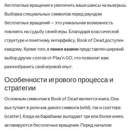
бесплатные вращения и увеличить ваши шансы на выигрыш.
Выборка специальных символов перед раундом
бесплатных вращений — это уникальная возможность
повлиять на судьбу своей игры. Благодаря классической
структуре и понятному интерфейсу, Book of Dead доступен
каждому. Кроме того, в
пинко казино
представлен широкий
выбор других слотов от Play’n GO, что позволит вам
разнообразить свой игровой опыт.
Особенности игрового процесса и
стратегии
Основным символом в Book of Dead является книга. Она
выступает в роли как дикого символа (wild), так и скаттера
(scatter). Когда на барабанах выпадает три или более книги,
активируются бесплатные вращения. Перед началом