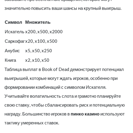
значительно повысить ваши шансы на крупный выигрыш.
Символ
Множитель
Искатель
x200, x500, x2000
Саркофаг
x20, x100, x500
Анубис
x5, x50, x250
Книга
x2, x10, x50
Таблица выплат в Book of Dead демонстрирует потенциал
выигрышей, которые могут ждать игроков, особенно при
формировании комбинаций с символом Искателя.
Учитывайте волатильность слота и грамотно планируйте
свою ставку, чтобы сбалансировать риск и потенциальную
награду. Большинство игроков в
пинко казино
используют
тактику умеренных ставок.