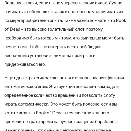
большие ставки, если вы не уверены в своих силах. Лучше
начинать с небольших ставок и постепенно увеличивать их
по мере приобретения опыта. Также важно помнить, что Book
of Dead – это высоко волатильный слот, поэтому
необходимо быть готовым к тому, что выигрыши могут быть
нечастыми. Чтобы не потерять весь свой бюджет,
необходимо установить лимит на проигрыш и
придерживаться его.
Еще одна стратегия заключается в использовании функции
автоматической игры. Эта функция позволяет вам задать
определенное количество вращений и позволить слоту
играть автоматически. Это может быть полезно, если вы
хотите играть в Book of Dead в течение длительного
времени, не тратя время на ручное вращение барабанов.
Важно помнить, что функция автоматической игры не