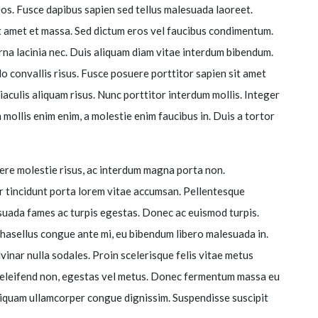
os. Fusce dapibus sapien sed tellus malesuada laoreet.
 amet et massa. Sed dictum eros vel faucibus condimentum.
rna lacinia nec. Duis aliquam diam vitae interdum bibendum.
 convallis risus. Fusce posuere porttitor sapien sit amet
iaculis aliquam risus. Nunc porttitor interdum mollis. Integer
mollis enim enim, a molestie enim faucibus in. Duis a tortor
ere molestie risus, ac interdum magna porta non.
r tincidunt porta lorem vitae accumsan. Pellentesque
esuada fames ac turpis egestas. Donec ac euismod turpis.
 Phasellus congue ante mi, eu bibendum libero malesuada in.
lvinar nulla sodales. Proin scelerisque felis vitae metus
d eleifend non, egestas vel metus. Donec fermentum massa eu
iquam ullamcorper congue dignissim. Suspendisse suscipit