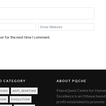
er for the next time I comment.
O CATEGORY
ABOUT PQCHE
PeaceQuest Centre for Huma
RGINS
ANTI_SEMITISM
Excellence is an Ottawa based
TION
EVOLUTION
profit established to promote