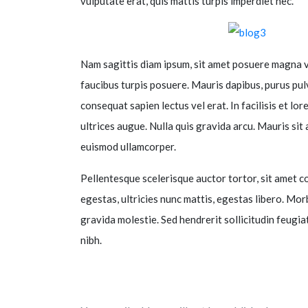
vulputate erat, quis mattis turpis imperdiet nec.
Nam sagittis diam ipsum, sit amet posuere magna ve
faucibus turpis posuere. Mauris dapibus, purus pulvi
consequat sapien lectus vel erat. In facilisis et lor
ultrices augue. Nulla quis gravida arcu. Mauris si
euismod ullamcorper.
Pellentesque scelerisque auctor tortor, sit amet c
egestas, ultricies nunc mattis, egestas libero. Morb
gravida molestie. Sed hendrerit sollicitudin feugia
nibh.