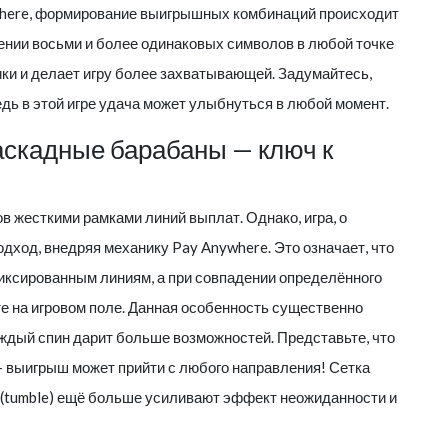
where, формирование выигрышных комбинаций происходит
лении восьми и более одинаковых символов в любой точке
ики и делает игру более захватывающей. Задумайтесь,
дь в этой игре удача может улыбнуться в любой момент.
аскадные барабаны — ключ к
в жесткими рамками линий выплат. Однако, игра, о
одход, внедряя механику Pay Anywhere. Это означает, что
ксированным линиям, а при совпадении определённого
е на игровом поле. Данная особенность существенно
ждый спин дарит больше возможностей. Представьте, что
– выигрыш может прийти с любого направления! Сетка
 (tumble) ещё больше усиливают эффект неожиданности и