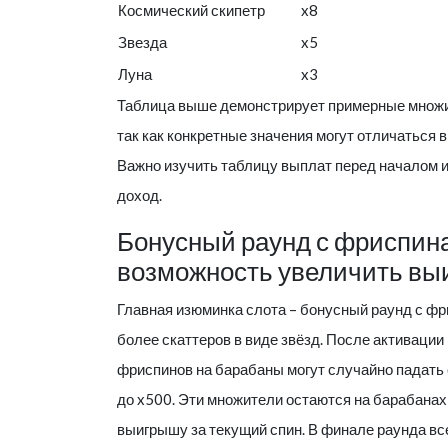
Космический скипетр
x8
Звезда
x5
Луна
x3
Таблица выше демонстрирует примерные множит
так как конкретные значения могут отличаться 
Важно изучить таблицу выплат перед началом и
доход.
Бонусный раунд с фриспин
возможность увеличить вы
Главная изюминка слота – бонусный раунд с фр
более скаттеров в виде звёзд. После активации
фриспинов на барабаны могут случайно падать
до x500. Эти множители остаются на барабанах
выигрышу за текущий спин. В финале раунда в