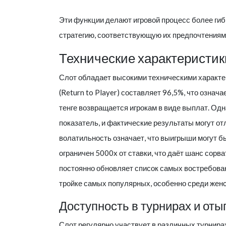
Эти функции делают игровой процесс более ги
стратегию, соответствующую их предпочтениям 
Технические характеристик
Слот обладает высокими техническими характе
(Return to Player) составляет 96,5%, что означа
тенге возвращается игрокам в виде выплат. Одн
показатель, и фактические результаты могут о
волатильность означает, что выигрыши могут б
ограничен 5000x от ставки, что даёт шанс сорв
постоянно обновляет список самых востребован
тройке самых популярных, особенно среди женс
Доступность в турнирах и от
Слот регулярно участвует в различных турнира