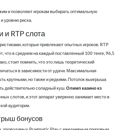
бким и позволяют игрокам выбирать оптимальную
и уровню риска.
и и RTP слота
ристиками, которые привлекают опытных игроков. RTP
ет, что в среднем на каждый поставленный 100 тенге, 96,5
ако, стоит помнить, что это лишь теоретический
тличаться в зависимости от удачи. Максимальная
ыть крупными, но также и редкими. Потолок выигрыша
ать действительно солидный куш.
Олимп казино кз
ных слотов, и этот аппарат уверенно занимает место в
кой аудитории.
ыгрыш бонусов
х, проводимых Pragmatic Play с ежедневным призовым