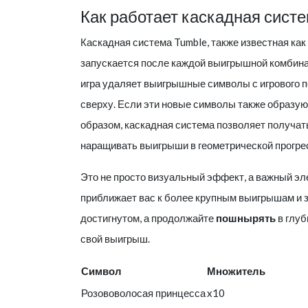
Как работает каскадная сист
Каскадная система Tumble, также известная как 
запускается после каждой выигрышной комбина
игра удаляет выигрышные символы с игрового п
сверху. Если эти новые символы также образу
образом, каскадная система позволяет получать
наращивать выигрыши в геометрической прогре
Это не просто визуальный эффект, а важный эл
приближает вас к более крупным выигрышам и 
достигнутом, а продолжайте
пошнырять
в глуб
свой выигрыш.
Символ
Множитель
Розововолосая принцесса
x10