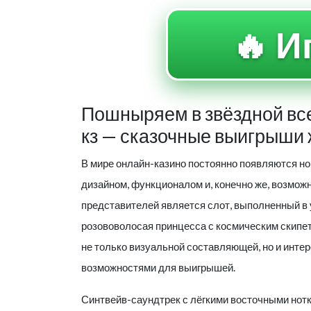
🔥 И
Пошныряем в звёздной все
кз — сказочные выигрыши 
В мире онлайн-казино постоянно появляются но
дизайном, функционалом и, конечно же, возможн
представителей является слот, выполненный в у
розововолосая принцесса с космическим скипет
не только визуальной составляющей, но и инте
возможностями для выигрышей.
Синтвейв-саундтрек с лёгкими восточными нот