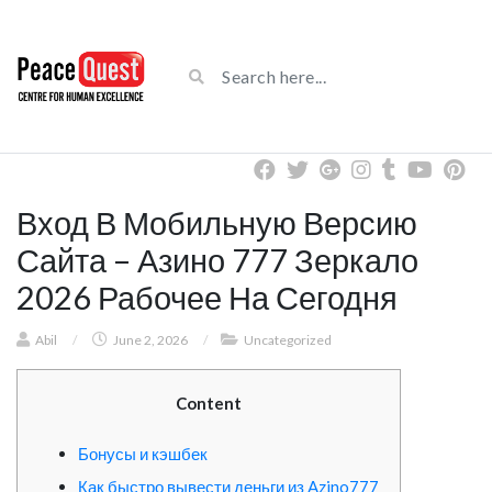
Вход В Мобильную Версию
Сайта – Азино 777 Зеркало
2026 Рабочее На Сегодня
Abil
/
June 2, 2026
/
Uncategorized
Content
Бонусы и кэшбек
Как быстро вывести деньги из Azino777