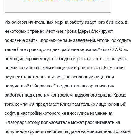
Из-за ограничительных мер на работу азартного бизнеса, в
некоторых странах местные провайдеры блокируют
основные сайты игорных онлайн заведений. Чтобы обходить
такие блокировки, созданы рабочие зеркала Azino777. С их
помощью игроки могут свободно играть в слоты, пользуясь
всеми возможностями и опциями игрового зала. Компания
осуществляет деятельность на основании лицензии
полученной в Кюрасао. Следовательно, организация
работает под строгим контролем надзорного органа. Кроме
того, компания предлагает клиентам только лицензионный
софт, в настройки которого не вносились изменения.
Благодаря этому пользователь может рассчитывать на
получение крупного выигрыша даже на минимальной ставке.