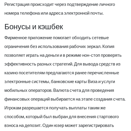
Регистрация происходит через подтверждение личного
номера телефона или адреса электронной почты.
Бонусы и кэшбек
Фирменное приложение помогает обходить сетевые
ограничения без использования рабочих зеркал. Копия
позволяет играть на деньги и в режиме нон-стоп проверять
эффективность разных стратегий. Для вывода средств из
казино посетителям предлагаются ранее перечисленные
электронные системы, банковские карты Виза и услуги
мобильных операторов. Валюта счета для проведения
финансовых операций выбирается на этапе создания счета.
Игрокам разрешается получать выплаты таким же
способом, который был выбран для внесения стартового
взноса на депозит. Один юзер может зарегистрировать