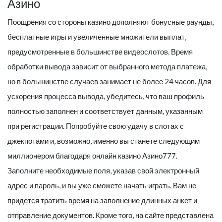
Азино
Поощрения со стороны казино дополняют бонусные раунды,
бесплатные игры и увеличенные множители выплат,
предусмотренные в большинстве видеослотов. Время
обработки вывода зависит от выбранного метода платежа,
но в большинстве случаев занимает не более 24 часов. Для
ускорения процесса вывода, убедитесь, что ваш профиль
полностью заполнен и соответствует данным, указанным
при регистрации. Попробуйте свою удачу в слотах с
джекпотами и, возможно, именно вы станете следующим
миллионером благодаря онлайн казино Азино777.
Заполните необходимые поля, указав свой электронный
адрес и пароль, и вы уже сможете начать играть. Вам не
придется тратить время на заполнение длинных анкет и
отправление документов. Кроме того, на сайте представлена