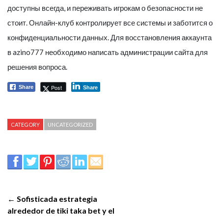
доступны всегда, и переживать игрокам о безопасности не
стоит. Онлайн-клуб контролирует все системы и заботится о
конфиденциальности данных. Для восстановления аккаунта
в azino777 необходимо написать администрации сайта для
решения вопроса.
Post
Share
Share
CATEGORY
UNCATEGORIZED
← Sofisticada estrategia
alrededor de tiki taka bet y el