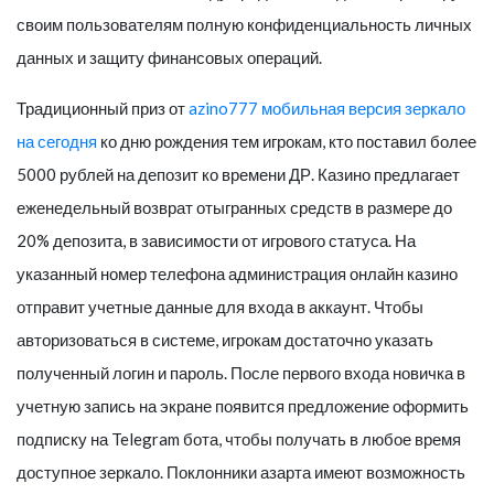
своим пользователям полную конфиденциальность личных
данных и защиту финансовых операций.
Традиционный приз от
azino777 мобильная версия зеркало
на сегодня
ко дню рождения тем игрокам, кто поставил более
5000 рублей на депозит ко времени ДР. Казино предлагает
еженедельный возврат отыгранных средств в размере до
20% депозита, в зависимости от игрового статуса. На
указанный номер телефона администрация онлайн казино
отправит учетные данные для входа в аккаунт. Чтобы
авторизоваться в системе, игрокам достаточно указать
полученный логин и пароль. После первого входа новичка в
учетную запись на экране появится предложение оформить
подписку на Telegram бота, чтобы получать в любое время
доступное зеркало. Поклонники азарта имеют возможность