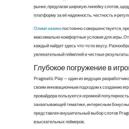
рынке, предлагая широкую линейку слотов, щед
платформу за её надежность, честность и регул
Олимп казино
постоянно совершенствуется, пр
максимально комфортные условия для игры. От
каждый найдет здесь что-то по вкусу. Разнообр
увлекательный геймплей и честные результаты
Глубокое погружение в игров
Pragmatic Play — один из ведущих разработчик
своим инновационным подходом к созданию игр 
провайдера пользуются огромной популярностью
захватывающей тематике, интересным бонусным
представлен внушительный выбор слотов Pragm
взыскательных геймеров.