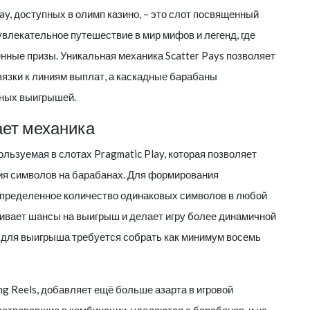
y, доступных в олимп казино, – это слот посвященный
увлекательное путешествие в мир мифов и легенд, где
енные призы. Уникальная механика Scatter Pays позволяет
зки к линиям выплат, а каскадные барабаны
ных выигрышей.
тает механика
ользуемая в слотах Pragmatic Play, которая позволяет
ия символов на барабанах. Для формирования
пределенное количество одинаковых символов в любой
чивает шансы на выигрыш и делает игру более динамичной
, для выигрыша требуется собрать как минимум восемь
ng Reels, добавляет ещё больше азарта в игровой