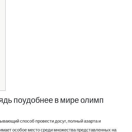
ядь поудобнее в мире олимп
ывающий способ провести досуг, полный азарта и
имает особое место среди множества представленных на