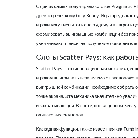
Один из самых популярных слотов Pragmatic Pla
древнегреческому богу Зевсу. Игра предлагает 
игроки могут испытать свою удачу и выиграть ц
формировать выигрышные комбинации без привя
увеличивают шансы на получение дополнитель
Слоты Scatter Pays: как рабо
Scatter Pays – это инновационная механика, исп
игрокам выигрывать независимо от расположен
выигрышной комбинации необходимо собрать о
точке экрана. Эта механика значительно увели
и захватывающей. В слоте, посвященном Зевсу
одинаковых символов.
Каскадная функция, также известная как Tumbli