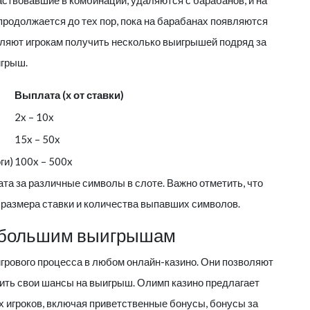
ствовавшие в комбинации, удаляются с барабанов, и на
продолжается до тех пор, пока на барабанах появляются
ляют игрокам получить несколько выигрышей подряд за
игрыш.
Выплата (x от ставки)
2x – 10x
15x – 50x
ги)
100x – 500x
а за различные символы в слоте. Важно отметить, что
 размера ставки и количества выпавших символов.
к большим выигрышам
грового процесса в любом онлайн-казино. Они позволяют
сить свои шансы на выигрыш. Олимп казино предлагает
 игроков, включая приветственные бонусы, бонусы за