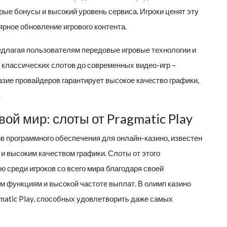
рые бонусы и высокий уровень сервиса. Игроки ценят эту
ярное обновление игрового контента.
едлагая пользователям передовые игровые технологии и
 классических слотов до современных видео-игр –
азие провайдеров гарантирует высокое качество графики,
.
ой мир: слоты от Pragmatic Play
ов программного обеспечения для онлайн-казино, известен
и высоким качеством графики. Слоты от этого
 среди игроков со всего мира благодаря своей
 функциям и высокой частоте выплат. В олимп казино
atic Play, способных удовлетворить даже самых