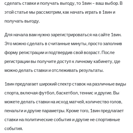
сделать ставки и получать выгоду, то 1вин – ваш выбор. В
этой статье мы рассмотрим, как начать играть в 1вин и
получать выгоду.
Для начала вам нужно зарегистрироваться на сайте 1вин.
Это можно сделать в считанные минуты, просто заполнив
форму регистрации и подтвердив свой возраст. После
регистрации вы получите доступ к личному кабинету, где
можно делать ставки и отслеживать результаты.
1вин предлагает широкий спектр ставок на различные виды
спорта, включая футбол, баскетбол, теннис и другие. Вы
можете делать ставки на исход матчей, количество голов,
пенальти и другие параметры. Кроме того, 1вин предлагает
ставки на политические события и другие не спортивные
события.