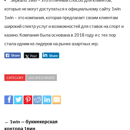
Зеркало 1win – это отличный способ для клиентов,
которые не могут доступаться к официальному сайту 1win
1win – это компания, которая предлагает своим клиентам
широкий спектр услуг и возможностей для ставок на спорт и
казино. Компания была основана в 2018 году и с тех пор
стала одним из лидеров на рынке азартных игр.
Post
Share
Share
CATEGORY
UNCATEGORIZED
← 1win — букмекерская
контора 1вин