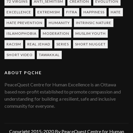
72 VIRGINS
ANTI_SEMITISM
CREATION
EVOLUTION
EXCELLENCE
EXTREMISM
FITRA
HAPPINESS
HATE
HATE PREVENTION
HUMANITY
INTRINSIC NATURE
ISLAMOPHOBIA
MODERATION
MUSLIM YOUTH
RACISM
REAL JEHAD
SERIES
SHORT NUGGET
SHORT VIDEO
TAWAKKAL
ABOUT PQCHE
PeaceQuest Centre for Human Excellence is an Ottawa
based non-profit established to promote compassion and
understanding for building a resilient, safe and inclusive
community for everyone.
Copyright 2015-2020 By PeaceQuest Centre for Human