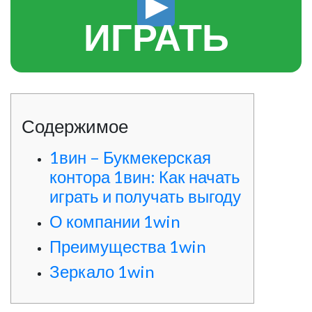
ИГРАТЬ
Содержимое
1вин – Букмекерская
контора 1вин: Как начать
играть и получать выгоду
О компании 1win
Преимущества 1win
Зеркало 1win