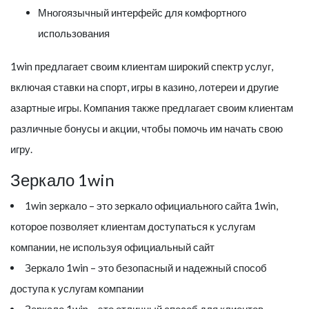
Многоязычный интерфейс для комфортного
использования
1win предлагает своим клиентам широкий спектр услуг,
включая ставки на спорт, игры в казино, лотереи и другие
азартные игры. Компания также предлагает своим клиентам
различные бонусы и акции, чтобы помочь им начать свою
игру.
Зеркало 1win
1win зеркало – это зеркало официального сайта 1win,
которое позволяет клиентам доступаться к услугам
компании, не используя официальный сайт
Зеркало 1win – это безопасный и надежный способ
доступа к услугам компании