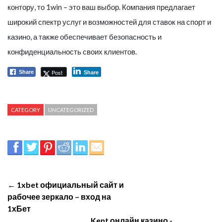
контору, то 1win – это ваш выбор. Компания предлагает
широкий спектр услуг и возможностей для ставок на спорт и
казино, а также обеспечивает безопасность и
конфиденциальность своих клиентов.
Post
Share
Share
CATEGORY
UNCATEGORIZED
← 1xbet официальный сайт и
рабочее зеркало – вход на
1хБет
Kent онлайн казино -