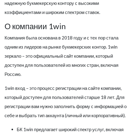
надежную букмекерскую контору с высокими
коэффициентами и широким спектром ставок.
О компании 1win
Компания была основана в 2018 году и с тех пор стала
одним из лидеров на рынке букмекерских контор. 1win
зеркало – это официальный сайт компании, который
доступен для пользователей из многих стран, включая
Россию.
1win вход – это процесс регистрации на сайте компании,
который доступен для пользователей старше 18 лет. Для
регистрации вам нужно заполнить форму с информацией о
себе и выбрать тип аккаунта (личный или корпоративный).
БК 1win предлагает широкий спектр услуг, включая