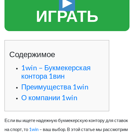
ИГРАТЬ
Содержимое
1win – Букмекерская
контора 1вин
Преимущества 1win
О компании 1win
Если вы ищете надежную букмекерскую контору для ставок
на спорт, то
1win
– ваш выбор. В этой статье мы рассмотрим