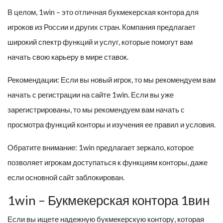
В целом, 1win – это отличная букмекерская контора для
игроков из России и других стран. Компания предлагает
широкий спектр функций и услуг, которые помогут вам
начать свою карьеру в мире ставок.
Рекомендации: Если вы новый игрок, то мы рекомендуем вам
начать с регистрации на сайте 1win. Если вы уже
зарегистрированы, то мы рекомендуем вам начать с
просмотра функций конторы и изучения ее правил и условия.
Обратите внимание: 1win предлагает зеркало, которое
позволяет игрокам доступаться к функциям конторы, даже
если основной сайт заблокирован.
1win – Букмекерская контора 1вин
Если вы ищете надежную букмекерскую контору, которая