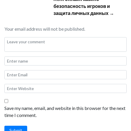
безопасность игроков и
защита личных данных →
Your email address will not be published.
Save my name, email, and website in this browser for the next
time I comment.
Submit