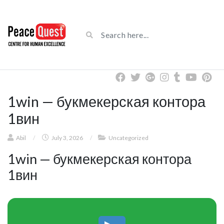
1win — букмекерская контора
1вин
Abil
/
July 3, 2026
/
Uncategorized
1win — букмекерская контора
1вин