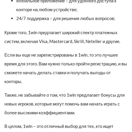
Мобильное приложение – для удобного доступа к
конторе на любом устройстве;
24/7 поддержка – для решения любых вопросов;
Кроме того, 1win предлагает широкий спектр платежных
систем, включая Visa, Mastercard, Skrill, Neteller и другие.
Если вы еще не зарегистрированы в 1win, то это лучшее
время для этого. Вам нужно только пройти регистрацию, и вы
сможете начать делать ставки и получать выгоды от
конторы.
Также, не забывайте о том, что 1win предлагает бонусы для
новых игроков, которые могут помочь вам начать играть с
более высокими коэффициентами.
В целом, 1win – это отличный выбор для тех, кто ищет