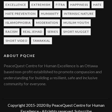
EXCELLENCE
EXTREMISM
FITRA
HAPPINESS
HATE
HATE PREVENTION
HUMANITY
INTRINSIC NATURE
ISLAMOPHOBIA
MODERATION
MUSLIM YOUTH
RACISM
REAL JEHAD
SERIES
SHORT NUGGET
SHORT VIDEO
TAWAKKAL
ABOUT PQCHE
PeaceQuest Centre for Human Excellence is an Ottawa
based non-profit established to promote compassion and
understanding for building a resilient, safe and inclusive
community for everyone.
Copyright 2015-2020 By PeaceQuest Centre for Human
Excellence - All rights reserved.
Subscribe