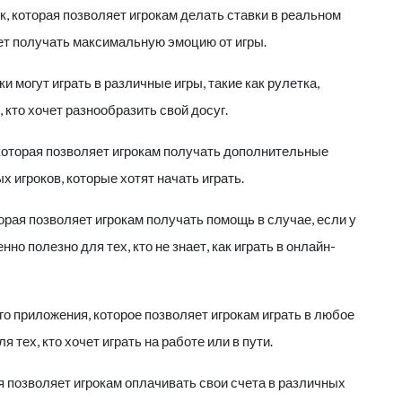
к, которая позволяет игрокам делать ставки в реальном
чет получать максимальную эмоцию от игры.
и могут играть в различные игры, такие как рулетка,
 кто хочет разнообразить свой досуг.
 которая позволяет игрокам получать дополнительные
х игроков, которые хотят начать играть.
рая позволяет игрокам получать помощь в случае, если у
но полезно для тех, кто не знает, как играть в онлайн-
о приложения, которое позволяет игрокам играть в любое
 тех, кто хочет играть на работе или в пути.
я позволяет игрокам оплачивать свои счета в различных