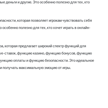
е деньги и другие. Это особенно полезно для тех, кто
асности, которая позволяет игрокам чувствовать себя
о особенно полезно для тех, кто хочет играть в онлайн-
ра, которая предлагает широкий спектр функций для
ive-ставок, функцию казино, функцию бонусов, функцию
ункцию оплаты и функцию безопасности. Это идеальное
о и получать максимальную эмоцию от игры.