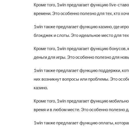
Кроме того, 1win предлагает функцию live-ставо
времени. Это особенно полезно для тех, кто хо
1win также предлагает функцию казино, где игрок
блэкджек и слоты. Это идеальное место для тех,
Кроме того, 1win предлагает функцию бонусов,
деньги для игры. Это особенно полезно для новы
1win также предлагает функцию поддержки, кото
них возникнут вопросы или проблемы. Это особен
казино.
Кроме того, 1win предлагает функцию мобильног
время и в любом месте. Это особенно полезно для
1win также предлагает функцию оплаты, котора