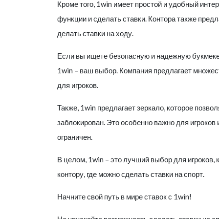
Кроме того, 1win имеет простой и удобный инте
функции и сделать ставки. Контора также пред
делать ставки на ходу.
Если вы ищете безопасную и надежную букмекерс
1win – ваш выбор. Компания предлагает множе
для игроков.
Также, 1win предлагает зеркало, которое позвол
заблокирован. Это особенно важно для игроков 
ограничен.
В целом, 1win – это лучший выбор для игроков
контору, где можно сделать ставки на спорт.
Начните свой путь в мире ставок с 1win!