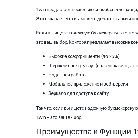
1win предлагает несколько способов для входа
Это означает, что вы можете делать ставки и по
Если вы ищете надежную букмекерскую контору, 
это ваш выбор. Контора предлагает высокие ко
Высокие коэффициенты (до 95%)
Широкий спектр услуг (онлайн-казино, лот
Надежная работа
Мобильное приложение и веб-версия
Зеркало для доступа к сайту
Так что, если вы ищете надежную букмекерскую 
1win – это ваш выбор.
Преимущества и Функции 1