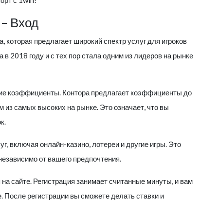
орт с 1win!
 – Вход
, которая предлагает широкий спектр услуг для игроков
а в 2018 году и с тех пор стала одним из лидеров на рынке
кие коэффициенты. Контора предлагает коэффициенты до
 из самых высоких на рынке. Это означает, что вы
к.
уг, включая онлайн-казино, лотереи и другие игры. Это
 независимо от вашего предпочтения.
 на сайте. Регистрация занимает считанные минуты, и вам
. После регистрации вы сможете делать ставки и