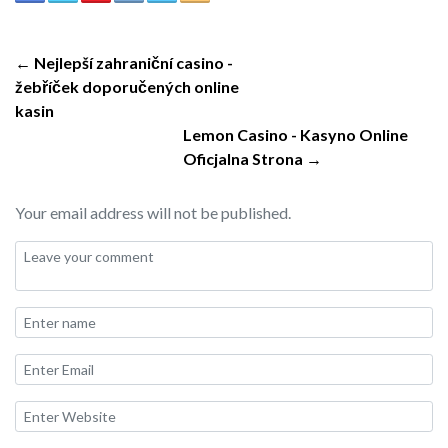
← Nejlepší zahraniční casino -
žebříček doporučených online
kasin
Lemon Casino - Kasyno Online
Oficjalna Strona →
Your email address will not be published.