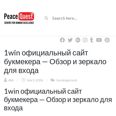
1win официальный сайт
букмекера — Обзор и зеркало
для входа
Abil
/
July 3, 2026
/
Uncategorized
1win официальный сайт
букмекера — Обзор и зеркало для
входа