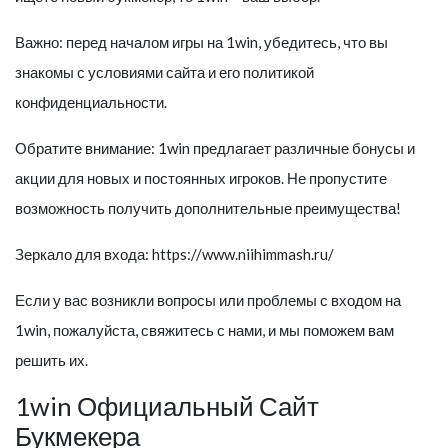
Важно: перед началом игры на 1win, убедитесь, что вы
знакомы с условиями сайта и его политикой
конфиденциальности.
Обратите внимание: 1win предлагает различные бонусы и
акции для новых и постоянных игроков. Не пропустите
возможность получить дополнительные преимущества!
Зеркало для входа: https://www.niihimmash.ru/
Если у вас возникли вопросы или проблемы с входом на
1win, пожалуйста, свяжитесь с нами, и мы поможем вам
решить их.
1win Официальный Сайт
Букмекера