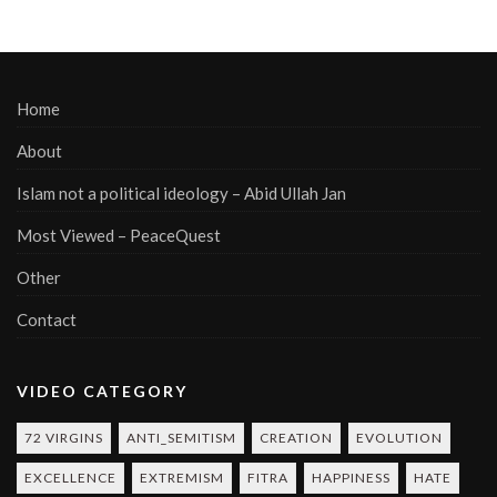
Home
About
Islam not a political ideology – Abid Ullah Jan
Most Viewed – PeaceQuest
Other
Contact
VIDEO CATEGORY
72 VIRGINS
ANTI_SEMITISM
CREATION
EVOLUTION
EXCELLENCE
EXTREMISM
FITRA
HAPPINESS
HATE