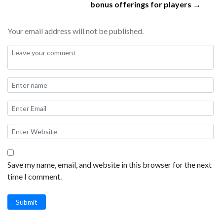
bonus offerings for players →
Your email address will not be published.
Save my name, email, and website in this browser for the next
time I comment.
Submit