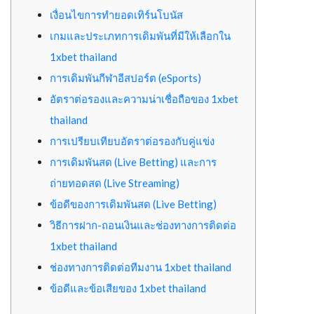
เงื่อนไขการทำยอดเทิร์นโบนัส
เกมและประเภทการเดิมพันที่มีให้เลือกใน
1xbet thailand
การเดิมพันกีฬาอีสปอร์ต (eSports)
อัตราต่อรองและความน่าเชื่อถือของ 1xbet
thailand
การเปรียบเทียบอัตราต่อรองกับคู่แข่ง
การเดิมพันสด (Live Betting) และการ
ถ่ายทอดสด (Live Streaming)
ข้อดีของการเดิมพันสด (Live Betting)
วิธีการฝาก-ถอนเงินและช่องทางการติดต่อ
1xbet thailand
ช่องทางการติดต่อทีมงาน 1xbet thailand
ข้อดีและข้อเสียของ 1xbet thailand