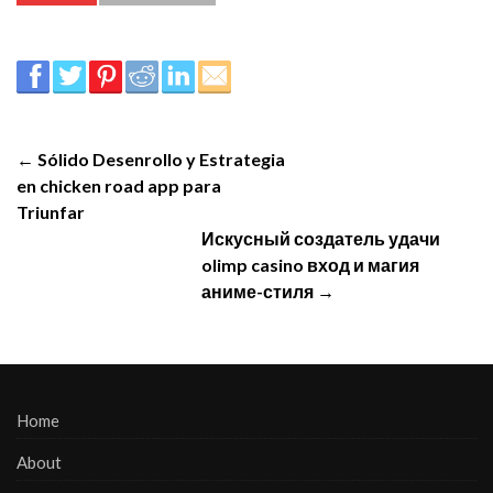
← Sólido Desenrollo y Estrategia
en chicken road app para
Triunfar
Искусный создатель удачи
olimp casino вход и магия
аниме-стиля →
Home
About