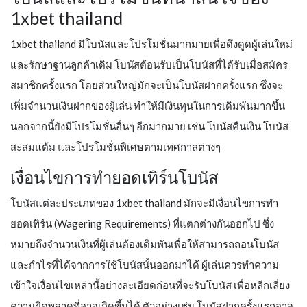
1xbet thailand
1xbet thailand มีโบนัสและโปรโมชั่นมากมายเพื่อดึงดูดผู้เล่นใหม่
และรักษาฐานลูกค้าเดิม โบนัสต้อนรับเป็นโบนัสที่ได้รับเมื่อสมัคร
สมาชิกครั้งแรก โดยส่วนใหญ่มักจะเป็นโบนัสฝากครั้งแรก ซึ่งจะ
เพิ่มจำนวนเงินฝากของผู้เล่น ทำให้มีเงินทุนในการเดิมพันมากขึ้น
นอกจากนี้ยังมีโปรโมชั่นอื่นๆ อีกมากมาย เช่น โบนัสคืนเงิน โบนัส
สะสมแต้ม และโปรโมชั่นพิเศษตามเทศกาลต่างๆ
เงื่อนไขการทำยอดเทิร์นโบนัส
โบนัสแต่ละประเภทของ 1xbet thailand มักจะมีเงื่อนไขการทำ
ยอดเทิร์น (Wagering Requirements) ที่แตกต่างกันออกไป ซึ่ง
หมายถึงจำนวนเงินที่ผู้เล่นต้องเดิมพันเพื่อให้สามารถถอนโบนัส
และกำไรที่ได้จากการใช้โบนัสนั้นออกมาได้ ผู้เล่นควรทำความ
เข้าใจเงื่อนไขเหล่านี้อย่างละเอียดก่อนที่จะรับโบนัส เพื่อหลีกเลี่ยง
ความผิดพลาดที่อาจเกิดขึ้นได้ ตัวอย่างเช่น โบนัสฝากครั้งแรกอาจ