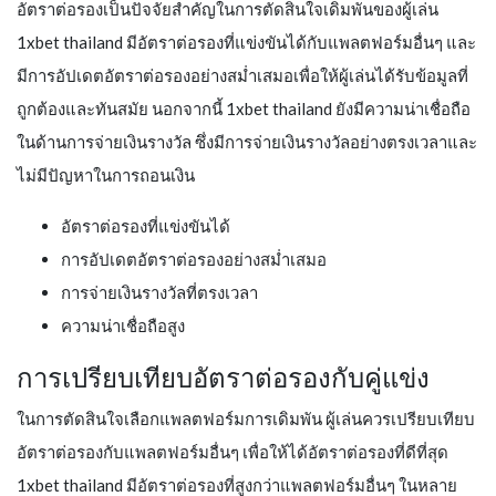
อัตราต่อรองเป็นปัจจัยสำคัญในการตัดสินใจเดิมพันของผู้เล่น
1xbet thailand มีอัตราต่อรองที่แข่งขันได้กับแพลตฟอร์มอื่นๆ และ
มีการอัปเดตอัตราต่อรองอย่างสม่ำเสมอเพื่อให้ผู้เล่นได้รับข้อมูลที่
ถูกต้องและทันสมัย นอกจากนี้ 1xbet thailand ยังมีความน่าเชื่อถือ
ในด้านการจ่ายเงินรางวัล ซึ่งมีการจ่ายเงินรางวัลอย่างตรงเวลาและ
ไม่มีปัญหาในการถอนเงิน
อัตราต่อรองที่แข่งขันได้
การอัปเดตอัตราต่อรองอย่างสม่ำเสมอ
การจ่ายเงินรางวัลที่ตรงเวลา
ความน่าเชื่อถือสูง
การเปรียบเทียบอัตราต่อรองกับคู่แข่ง
ในการตัดสินใจเลือกแพลตฟอร์มการเดิมพัน ผู้เล่นควรเปรียบเทียบ
อัตราต่อรองกับแพลตฟอร์มอื่นๆ เพื่อให้ได้อัตราต่อรองที่ดีที่สุด
1xbet thailand มีอัตราต่อรองที่สูงกว่าแพลตฟอร์มอื่นๆ ในหลาย