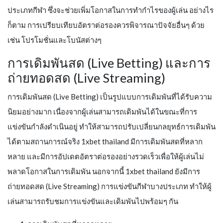
ประเภทกีฬา ซึ่งจะช่วยเพิ่มโอกาสในการทำกำไรของผู้เล่น อย่างไร
ก็ตาม การเปรียบเทียบอัตราต่อรองควรพิจารณาปัจจัยอื่นๆ ด้วย
เช่น โปรโมชั่นและโบนัสต่างๆ
การเดิมพันสด (Live Betting) และการ
ถ่ายทอดสด (Live Streaming)
การเดิมพันสด (Live Betting) เป็นรูปแบบการเดิมพันที่ได้รับความ
นิยมอย่างมาก เนื่องจากผู้เล่นสามารถเดิมพันได้ในขณะที่การ
แข่งขันกำลังดำเนินอยู่ ทำให้สามารถปรับเปลี่ยนกลยุทธ์การเดิมพัน
ได้ตามสถานการณ์จริง 1xbet thailand มีการเดิมพันสดที่หลาก
หลาย และมีการอัปเดตอัตราต่อรองอย่างรวดเร็วเพื่อให้ผู้เล่นไม่
พลาดโอกาสในการเดิมพัน นอกจากนี้ 1xbet thailand ยังมีการ
ถ่ายทอดสด (Live Streaming) การแข่งขันกีฬาบางประเภท ทำให้ผู้
เล่นสามารถรับชมการแข่งขันและเดิมพันไปพร้อมๆ กัน