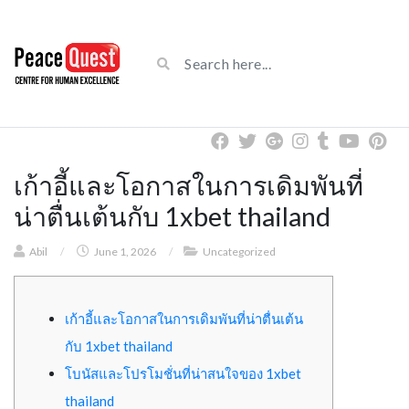
เก้าอี้และโอกาสในการเดิมพันที่
น่าตื่นเต้นกับ 1xbet thailand
Abil
/
June 1, 2026
/
Uncategorized
เก้าอี้และโอกาสในการเดิมพันที่น่าตื่นเต้น
กับ 1xbet thailand
โบนัสและโปรโมชั่นที่น่าสนใจของ 1xbet
thailand