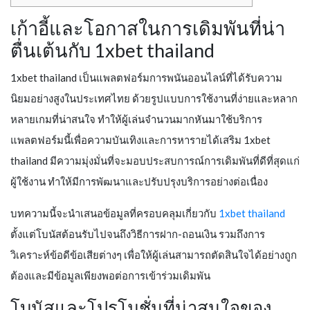
เก้าอี้และโอกาสในการเดิมพันที่น่า
ตื่นเต้นกับ 1xbet thailand
1xbet thailand เป็นแพลตฟอร์มการพนันออนไลน์ที่ได้รับความ
นิยมอย่างสูงในประเทศไทย ด้วยรูปแบบการใช้งานที่ง่ายและหลาก
หลายเกมที่น่าสนใจ ทำให้ผู้เล่นจำนวนมากหันมาใช้บริการ
แพลตฟอร์มนี้เพื่อความบันเทิงและการหารายได้เสริม 1xbet
thailand มีความมุ่งมั่นที่จะมอบประสบการณ์การเดิมพันที่ดีที่สุดแก่
ผู้ใช้งาน ทำให้มีการพัฒนาและปรับปรุงบริการอย่างต่อเนื่อง
บทความนี้จะนำเสนอข้อมูลที่ครอบคลุมเกี่ยวกับ
1xbet thailand
ตั้งแต่โบนัสต้อนรับไปจนถึงวิธีการฝาก-ถอนเงิน รวมถึงการ
วิเคราะห์ข้อดีข้อเสียต่างๆ เพื่อให้ผู้เล่นสามารถตัดสินใจได้อย่างถูก
ต้องและมีข้อมูลเพียงพอต่อการเข้าร่วมเดิมพัน
โบนัสและโปรโมชั่นที่น่าสนใจของ