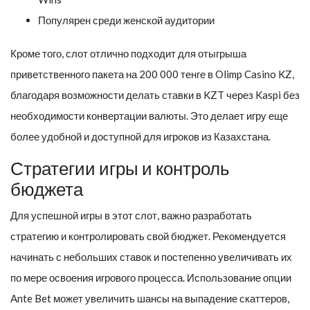
Популярен среди женской аудитории
Кроме того, слот отлично подходит для отыгрыша
приветственного пакета на 200 000 тенге в Olimp Casino KZ,
благодаря возможности делать ставки в KZT через Kaspi без
необходимости конвертации валюты. Это делает игру еще
более удобной и доступной для игроков из Казахстана.
Стратегии игры и контроль
бюджета
Для успешной игры в этот слот, важно разработать
стратегию и контролировать свой бюджет. Рекомендуется
начинать с небольших ставок и постепенно увеличивать их
по мере освоения игрового процесса. Использование опции
Ante Bet может увеличить шансы на выпадение скаттеров,