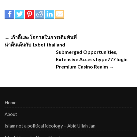
← เก้าอี้และโอกาสในการเดิมพันที่
น่าตื่นเต้นกับ 1xbet thailand
Submerged Opportunities,
Extensive Access hype777 login
Premium Casino Realm →
Home
About
Islam not a political ideology – Abid Ullah Jan