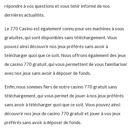
répondre à vos questions et vous tenir informé de nos
dernières actualités.
Le 770 Casino est également connu pour ses machines à sous
gratuites, qui sont disponibles sans téléchargement. Vous
pouvez ainsi découvrir nos jeux préférés sans avoir à
télécharger quoi que ce soit. Nous offrons également des jeux
de casino 770 gratuit, qui vous permettent de vous familiariser
avec nos jeux sans avoir à déposer de fonds.
Enfin, nous sommes fiers de notre casino 770 gratuit sans
téléchargement, qui vous permet de jouer à nos jeux préférés
sans avoir à télécharger quoi que ce soit. Vous pouvez ainsi
découvrir nos jeux de casino 770 gratuit et jouer à vos jeux
préférés sans avoir à déposer de fonds.