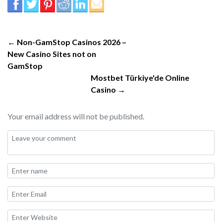
← Non-GamStop Casinos 2026 –
New Casino Sites not on
GamStop
Mostbet Türkiye'de Online
Casino →
Your email address will not be published.