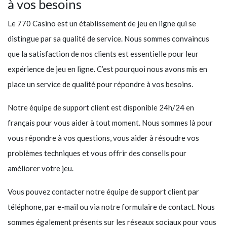
à vos besoins
Le 770 Casino est un établissement de jeu en ligne qui se
distingue par sa qualité de service. Nous sommes convaincus
que la satisfaction de nos clients est essentielle pour leur
expérience de jeu en ligne. C’est pourquoi nous avons mis en
place un service de qualité pour répondre à vos besoins.
Notre équipe de support client est disponible 24h/24 en
français pour vous aider à tout moment. Nous sommes là pour
vous répondre à vos questions, vous aider à résoudre vos
problèmes techniques et vous offrir des conseils pour
améliorer votre jeu.
Vous pouvez contacter notre équipe de support client par
téléphone, par e-mail ou via notre formulaire de contact. Nous
sommes également présents sur les réseaux sociaux pour vous