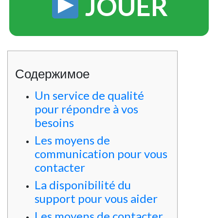
JOUER
Содержимое
Un service de qualité
pour répondre à vos
besoins
Les moyens de
communication pour vous
contacter
La disponibilité du
support pour vous aider
Les moyens de contacter