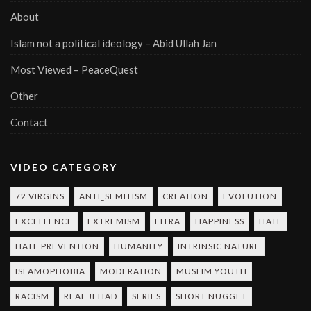
About
Islam not a political ideology – Abid Ullah Jan
Most Viewed – PeaceQuest
Other
Contact
VIDEO CATEGORY
72 VIRGINS
ANTI_SEMITISM
CREATION
EVOLUTION
EXCELLENCE
EXTREMISM
FITRA
HAPPINESS
HATE
HATE PREVENTION
HUMANITY
INTRINSIC NATURE
ISLAMOPHOBIA
MODERATION
MUSLIM YOUTH
RACISM
REAL JEHAD
SERIES
SHORT NUGGET