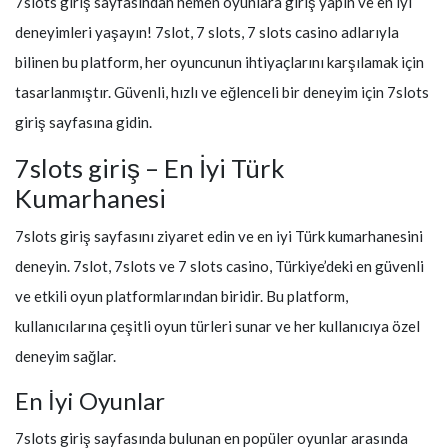
7slots giriş sayfasından hemen oyunlara giriş yapın ve en iyi
deneyimleri yaşayın! 7slot, 7 slots, 7 slots casino adlarıyla
bilinen bu platform, her oyuncunun ihtiyaçlarını karşılamak için
tasarlanmıştır. Güvenli, hızlı ve eğlenceli bir deneyim için 7slots
giriş sayfasına gidin.
7slots giriş – En İyi Türk
Kumarhanesi
7slots giriş sayfasını ziyaret edin ve en iyi Türk kumarhanesini
deneyin. 7slot, 7slots ve 7 slots casino, Türkiye’deki en güvenli
ve etkili oyun platformlarından biridir. Bu platform,
kullanıcılarına çeşitli oyun türleri sunar ve her kullanıcıya özel
deneyim sağlar.
En İyi Oyunlar
7slots giriş sayfasında bulunan en popüler oyunlar arasında