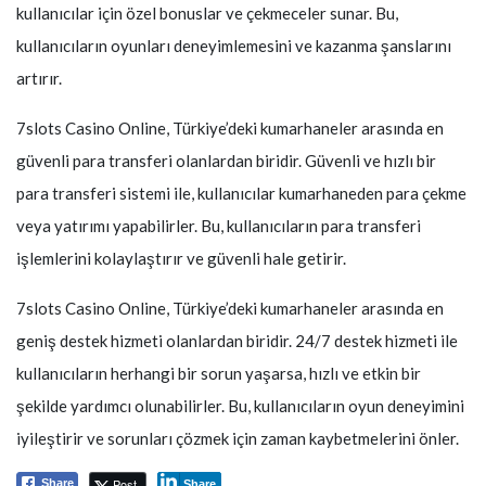
kullanıcılar için özel bonuslar ve çekmeceler sunar. Bu,
kullanıcıların oyunları deneyimlemesini ve kazanma şanslarını
artırır.
7slots Casino Online, Türkiye’deki kumarhaneler arasında en
güvenli para transferi olanlardan biridir. Güvenli ve hızlı bir
para transferi sistemi ile, kullanıcılar kumarhaneden para çekme
veya yatırımı yapabilirler. Bu, kullanıcıların para transferi
işlemlerini kolaylaştırır ve güvenli hale getirir.
7slots Casino Online, Türkiye’deki kumarhaneler arasında en
geniş destek hizmeti olanlardan biridir. 24/7 destek hizmeti ile
kullanıcıların herhangi bir sorun yaşarsa, hızlı ve etkin bir
şekilde yardımcı olunabilirler. Bu, kullanıcıların oyun deneyimini
iyileştirir ve sorunları çözmek için zaman kaybetmelerini önler.
Post
Share
Share