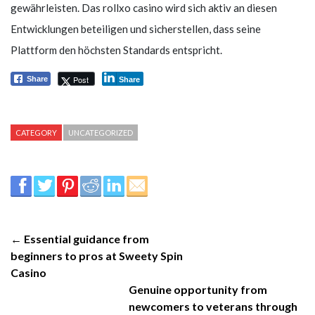
gewährleisten. Das rollxo casino wird sich aktiv an diesen
Entwicklungen beteiligen und sicherstellen, dass seine
Plattform den höchsten Standards entspricht.
Post
Share
Share
CATEGORY
UNCATEGORIZED
← Essential guidance from
beginners to pros at Sweety Spin
Casino
Genuine opportunity from
newcomers to veterans through