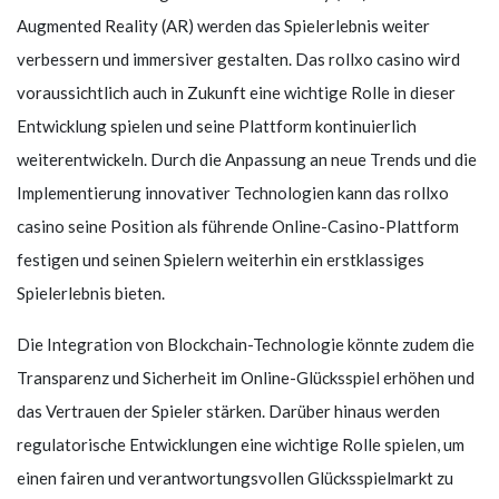
Augmented Reality (AR) werden das Spielerlebnis weiter
verbessern und immersiver gestalten. Das rollxo casino wird
voraussichtlich auch in Zukunft eine wichtige Rolle in dieser
Entwicklung spielen und seine Plattform kontinuierlich
weiterentwickeln. Durch die Anpassung an neue Trends und die
Implementierung innovativer Technologien kann das rollxo
casino seine Position als führende Online-Casino-Plattform
festigen und seinen Spielern weiterhin ein erstklassiges
Spielerlebnis bieten.
Die Integration von Blockchain-Technologie könnte zudem die
Transparenz und Sicherheit im Online-Glücksspiel erhöhen und
das Vertrauen der Spieler stärken. Darüber hinaus werden
regulatorische Entwicklungen eine wichtige Rolle spielen, um
einen fairen und verantwortungsvollen Glücksspielmarkt zu