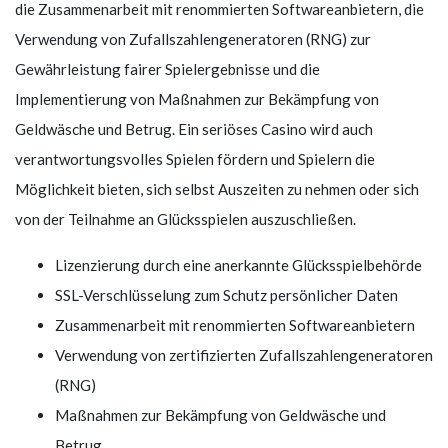
die Zusammenarbeit mit renommierten Softwareanbietern, die
Verwendung von Zufallszahlengeneratoren (RNG) zur
Gewährleistung fairer Spielergebnisse und die
Implementierung von Maßnahmen zur Bekämpfung von
Geldwäsche und Betrug. Ein seriöses Casino wird auch
verantwortungsvolles Spielen fördern und Spielern die
Möglichkeit bieten, sich selbst Auszeiten zu nehmen oder sich
von der Teilnahme an Glücksspielen auszuschließen.
Lizenzierung durch eine anerkannte Glücksspielbehörde
SSL-Verschlüsselung zum Schutz persönlicher Daten
Zusammenarbeit mit renommierten Softwareanbietern
Verwendung von zertifizierten Zufallszahlengeneratoren
(RNG)
Maßnahmen zur Bekämpfung von Geldwäsche und
Betrug