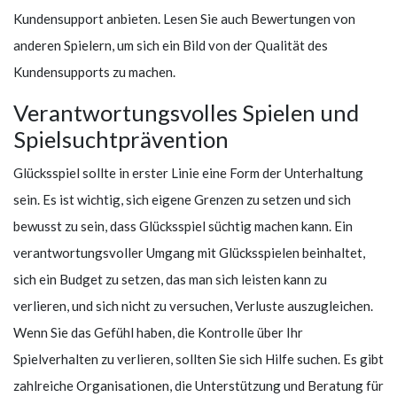
Kundensupport anbieten. Lesen Sie auch Bewertungen von
anderen Spielern, um sich ein Bild von der Qualität des
Kundensupports zu machen.
Verantwortungsvolles Spielen und
Spielsuchtprävention
Glücksspiel sollte in erster Linie eine Form der Unterhaltung
sein. Es ist wichtig, sich eigene Grenzen zu setzen und sich
bewusst zu sein, dass Glücksspiel süchtig machen kann. Ein
verantwortungsvoller Umgang mit Glücksspielen beinhaltet,
sich ein Budget zu setzen, das man sich leisten kann zu
verlieren, und sich nicht zu versuchen, Verluste auszugleichen.
Wenn Sie das Gefühl haben, die Kontrolle über Ihr
Spielverhalten zu verlieren, sollten Sie sich Hilfe suchen. Es gibt
zahlreiche Organisationen, die Unterstützung und Beratung für