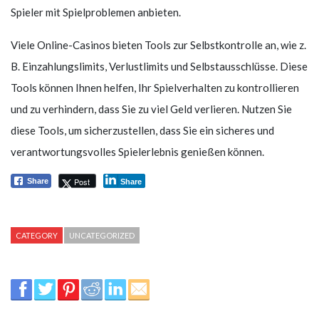
Spieler mit Spielproblemen anbieten.
Viele Online-Casinos bieten Tools zur Selbstkontrolle an, wie z.
B. Einzahlungslimits, Verlustlimits und Selbstausschlüsse. Diese
Tools können Ihnen helfen, Ihr Spielverhalten zu kontrollieren
und zu verhindern, dass Sie zu viel Geld verlieren. Nutzen Sie
diese Tools, um sicherzustellen, dass Sie ein sicheres und
verantwortungsvolles Spielerlebnis genießen können.
Post
Share
Share
CATEGORY
UNCATEGORIZED