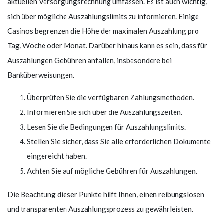
aktuellen Versorgungsrechnung umfassen. Es ist auch wichtig,
sich über mögliche Auszahlungslimits zu informieren. Einige
Casinos begrenzen die Höhe der maximalen Auszahlung pro
Tag, Woche oder Monat. Darüber hinaus kann es sein, dass für
Auszahlungen Gebühren anfallen, insbesondere bei
Banküberweisungen.
Überprüfen Sie die verfügbaren Zahlungsmethoden.
Informieren Sie sich über die Auszahlungszeiten.
Lesen Sie die Bedingungen für Auszahlungslimits.
Stellen Sie sicher, dass Sie alle erforderlichen Dokumente
eingereicht haben.
Achten Sie auf mögliche Gebühren für Auszahlungen.
Die Beachtung dieser Punkte hilft Ihnen, einen reibungslosen
und transparenten Auszahlungsprozess zu gewährleisten.