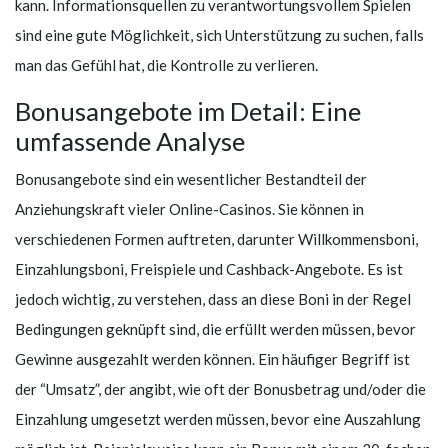
kann. Informationsquellen zu verantwortungsvollem Spielen
sind eine gute Möglichkeit, sich Unterstützung zu suchen, falls
man das Gefühl hat, die Kontrolle zu verlieren.
Bonusangebote im Detail: Eine
umfassende Analyse
Bonusangebote sind ein wesentlicher Bestandteil der
Anziehungskraft vieler Online-Casinos. Sie können in
verschiedenen Formen auftreten, darunter Willkommensboni,
Einzahlungsboni, Freispiele und Cashback-Angebote. Es ist
jedoch wichtig, zu verstehen, dass an diese Boni in der Regel
Bedingungen geknüpft sind, die erfüllt werden müssen, bevor
Gewinne ausgezahlt werden können. Ein häufiger Begriff ist
der “Umsatz”, der angibt, wie oft der Bonusbetrag und/oder die
Einzahlung umgesetzt werden müssen, bevor eine Auszahlung