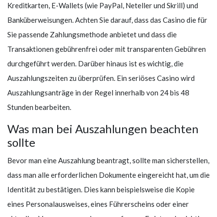
Kreditkarten, E-Wallets (wie PayPal, Neteller und Skrill) und
Banküberweisungen. Achten Sie darauf, dass das Casino die für
Sie passende Zahlungsmethode anbietet und dass die
Transaktionen gebührenfrei oder mit transparenten Gebühren
durchgeführt werden. Darüber hinaus ist es wichtig, die
Auszahlungszeiten zu überprüfen. Ein seriöses Casino wird
Auszahlungsanträge in der Regel innerhalb von 24 bis 48
Stunden bearbeiten.
Was man bei Auszahlungen beachten
sollte
Bevor man eine Auszahlung beantragt, sollte man sicherstellen,
dass man alle erforderlichen Dokumente eingereicht hat, um die
Identität zu bestätigen. Dies kann beispielsweise die Kopie
eines Personalausweises, eines Führerscheins oder einer