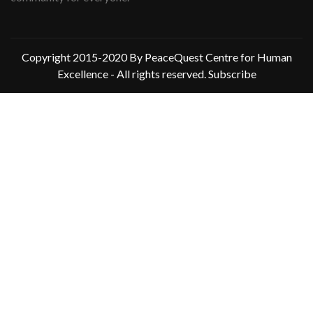
Copyright 2015-2020 By PeaceQuest Centre for Human
Excellence - All rights reserved.
Subscribe