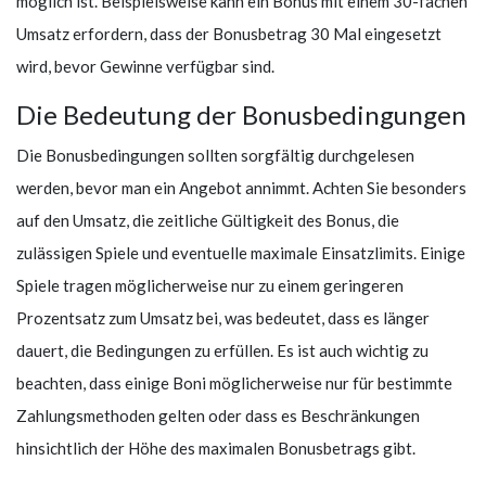
möglich ist. Beispielsweise kann ein Bonus mit einem 30-fachen
Umsatz erfordern, dass der Bonusbetrag 30 Mal eingesetzt
wird, bevor Gewinne verfügbar sind.
Die Bedeutung der Bonusbedingungen
Die Bonusbedingungen sollten sorgfältig durchgelesen
werden, bevor man ein Angebot annimmt. Achten Sie besonders
auf den Umsatz, die zeitliche Gültigkeit des Bonus, die
zulässigen Spiele und eventuelle maximale Einsatzlimits. Einige
Spiele tragen möglicherweise nur zu einem geringeren
Prozentsatz zum Umsatz bei, was bedeutet, dass es länger
dauert, die Bedingungen zu erfüllen. Es ist auch wichtig zu
beachten, dass einige Boni möglicherweise nur für bestimmte
Zahlungsmethoden gelten oder dass es Beschränkungen
hinsichtlich der Höhe des maximalen Bonusbetrags gibt.