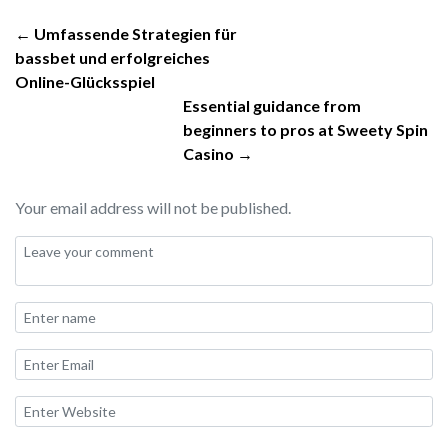
← Umfassende Strategien für
bassbet und erfolgreiches
Online-Glücksspiel
Essential guidance from
beginners to pros at Sweety Spin
Casino →
Your email address will not be published.