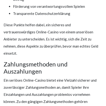
Förderung von verantwortungsvollem Spielen
Transparente Datenschutzerklärung
Diese Punkte helfen dabei, ein sicheres und
vertrauenswürdiges Online-Casino von einem unseriösen
Anbieter zu unterscheiden. Es ist wichtig, sich die Zeit zu
nehmen, diese Aspekte zu überprüfen, bevor man echtes Geld
einsetzt.
Zahlungsmethoden und
Auszahlungen
Ein seriöses Online-Casino bietet eine Vielzahl sicherer und
zuverlässiger Zahlungsmethoden an, damit Spieler ihre
Einzahlungen und Auszahlungen problemlos vornehmen
können. Zu den gängigen Zahlungsmethoden gehören