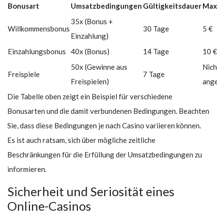
Bonusart
Umsatzbedingungen
Gültigkeitsdauer
Max
35x (Bonus +
Willkommensbonus
30 Tage
5 €
Einzahlung)
Einzahlungsbonus
40x (Bonus)
14 Tage
10 €
50x (Gewinne aus
Nich
Freispiele
7 Tage
Freispielen)
ang
Die Tabelle oben zeigt ein Beispiel für verschiedene
Bonusarten und die damit verbundenen Bedingungen. Beachten
Sie, dass diese Bedingungen je nach Casino variieren können.
Es ist auch ratsam, sich über mögliche zeitliche
Beschränkungen für die Erfüllung der Umsatzbedingungen zu
informieren.
Sicherheit und Seriosität eines
Online-Casinos