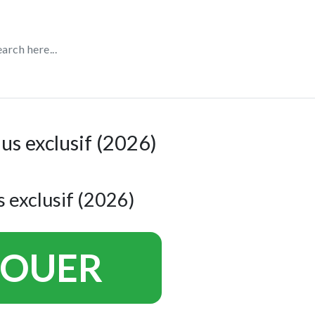
us exclusif (2026)
s exclusif (2026)
 JOUER