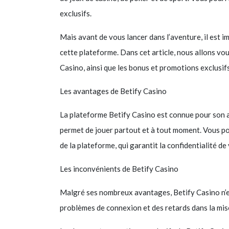
exclusifs.
Mais avant de vous lancer dans l’aventure, il est 
cette plateforme. Dans cet article, nous allons vo
Casino, ainsi que les bonus et promotions exclusif
Les avantages de Betify Casino
La plateforme Betify Casino est connue pour son app
permet de jouer partout et à tout moment. Vous po
de la plateforme, qui garantit la confidentialité d
Les inconvénients de Betify Casino
Malgré ses nombreux avantages, Betify Casino n’est
problèmes de connexion et des retards dans la mise