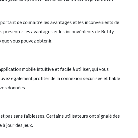
important de connaître les avantages et les inconvénients de
us présenter les avantages et les inconvénients de Betify
s que vous pouvez obtenir.
lication mobile intuitive et facile à utiliser, qui vous
uvez également profiter de la connexion sécurisée et fiable
e vos données.
 pas sans faiblesses. Certains utilisateurs ont signalé des
 à jour des jeux.