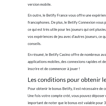
version mobile.
En outre, le Betify France vous offre une expérienc
francophones. De plus, le Betify Connexion vous p
ce qui est très utile pour les joueurs qui ont plusi
vos expériences de jeu avec d’autres joueurs, ce qu
conseils.
En résumé, le Betify Casino offre de nombreux avan
applications mobiles, des connexions rapides et de
inscrire et de commencer à jouer !
Les conditions pour obtenir l
Pour obtenir le bonus Betify, il est nécessaire de 
Une fois votre compte créé, vous pouvez déposer u
important de noter que le bonus est valable pour 3