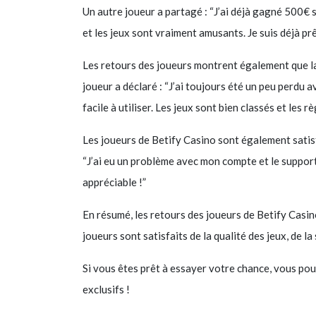
Un autre joueur a partagé : “J’ai déjà gagné 500€ 
et les jeux sont vraiment amusants. Je suis déjà p
Les retours des joueurs montrent également que la 
joueur a déclaré : “J’ai toujours été un peu perdu 
facile à utiliser. Les jeux sont bien classés et les rè
Les joueurs de Betify Casino sont également satisf
“J’ai eu un problème avec mon compte et le suppor
appréciable !”
En résumé, les retours des joueurs de Betify Casin
joueurs sont satisfaits de la qualité des jeux, de la
Si vous êtes prêt à essayer votre chance, vous pou
exclusifs !