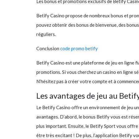
Les bonus et promotions exclusifs de Betify Casi
Betify Casino propose de nombreux bonus et promo
pouvez obtenir des bonus de bienvenue, des bonus 
réguliers.
Conclusion
code promo betify
Betify Casino est une plateforme de jeu en ligne fi
promotions. Si vous cherchez un casino en ligne séc
N’hésitez pas à créer votre compte et à commencer
Les avantages de jeu au Betif
Le Betify Casino offre un environnement de jeu un
avantages. D’abord, le bonus Betify vous est rése
plus important. Ensuite, le Betify Sport vous offre 
être très excitant ! De plus, l’application Betify 