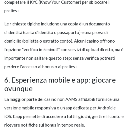
completare il KYC (Know Your Customer) per sbloccare i
prelievi.
Le richieste tipiche includono una copia di un documento
d’identità (carta d’identità o passaporto) e una prova di
domicilio (bolletta o estratto conto). Alcuni casino offrono
l’opzione “verifica in 5 minuti” con servizi di upload diretto, ma è
importante non saltare questo step: senza verifica potresti
perdere l’accesso ai bonus o ai prelievi.
6. Esperienza mobile e app: giocare
ovunque
La maggior parte dei casino non AAMS affidabili fornisce una
versione mobile responsiva o un’app dedicata per Android e
iOS. L’app permette di accedere a tutti i giochi, gestire il conto e
ricevere notifiche sui bonus in tempo reale.