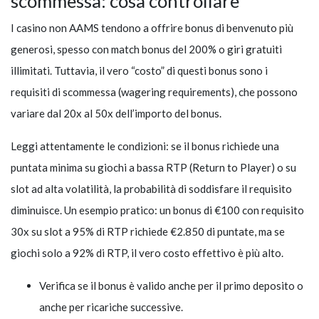
scommessa: cosa controllare
I casino non AAMS tendono a offrire bonus di benvenuto più
generosi, spesso con match bonus del 200% o giri gratuiti
illimitati. Tuttavia, il vero “costo” di questi bonus sono i
requisiti di scommessa (wagering requirements), che possono
variare dal 20x al 50x dell’importo del bonus.
Leggi attentamente le condizioni: se il bonus richiede una
puntata minima su giochi a bassa RTP (Return to Player) o su
slot ad alta volatilità, la probabilità di soddisfare il requisito
diminuisce. Un esempio pratico: un bonus di €100 con requisito
30x su slot a 95% di RTP richiede €2.850 di puntate, ma se
giochi solo a 92% di RTP, il vero costo effettivo è più alto.
Verifica se il bonus è valido anche per il primo deposito o
anche per ricariche successive.