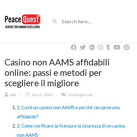
Casino non AAMS affidabili
online: passi e metodi per
scegliere il migliore
Abil
/
June 2, 2026
/
Uncategorized
1. Cos’è un casino non AAMS e perché cercarne uno
affidabile?
2. Come verificare la licenza e la sicurezza di un casino
non AAMS