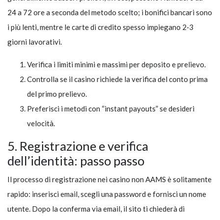
24 a 72 ore a seconda del metodo scelto; i bonifici bancari sono
i più lenti, mentre le carte di credito spesso impiegano 2‑3
giorni lavorativi.
Verifica i limiti minimi e massimi per deposito e prelievo.
Controlla se il casino richiede la verifica del conto prima
del primo prelievo.
Preferisci i metodi con “instant payouts” se desideri
velocità.
5. Registrazione e verifica
dell’identità: passo passo
Il processo di registrazione nei casino non AAMS è solitamente
rapido: inserisci email, scegli una password e fornisci un nome
utente. Dopo la conferma via email, il sito ti chiederà di