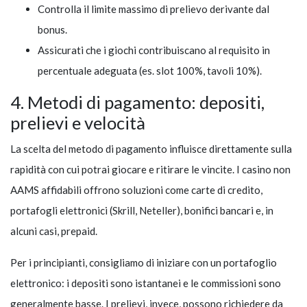
Controlla il limite massimo di prelievo derivante dal
bonus.
Assicurati che i giochi contribuiscano al requisito in
percentuale adeguata (es. slot 100%, tavoli 10%).
4. Metodi di pagamento: depositi,
prelievi e velocità
La scelta del metodo di pagamento influisce direttamente sulla
rapidità con cui potrai giocare e ritirare le vincite. I casino non
AAMS affidabili offrono soluzioni come carte di credito,
portafogli elettronici (Skrill, Neteller), bonifici bancari e, in
alcuni casi, prepaid.
Per i principianti, consigliamo di iniziare con un portafoglio
elettronico: i depositi sono istantanei e le commissioni sono
generalmente basse. I prelievi, invece, possono richiedere da