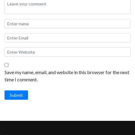
Save my name, email, and website in this browser for the next
time I comment.
Submit