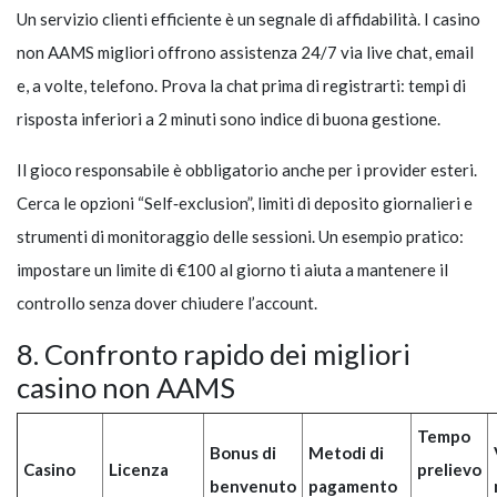
Un servizio clienti efficiente è un segnale di affidabilità. I casino
non AAMS migliori offrono assistenza 24/7 via live chat, email
e, a volte, telefono. Prova la chat prima di registrarti: tempi di
risposta inferiori a 2 minuti sono indice di buona gestione.
Il gioco responsabile è obbligatorio anche per i provider esteri.
Cerca le opzioni “Self‑exclusion”, limiti di deposito giornalieri e
strumenti di monitoraggio delle sessioni. Un esempio pratico:
impostare un limite di €100 al giorno ti aiuta a mantenere il
controllo senza dover chiudere l’account.
8. Confronto rapido dei migliori
casino non AAMS
Tempo
Bonus di
Metodi di
Casino
Licenza
prelievo
benvenuto
pagamento