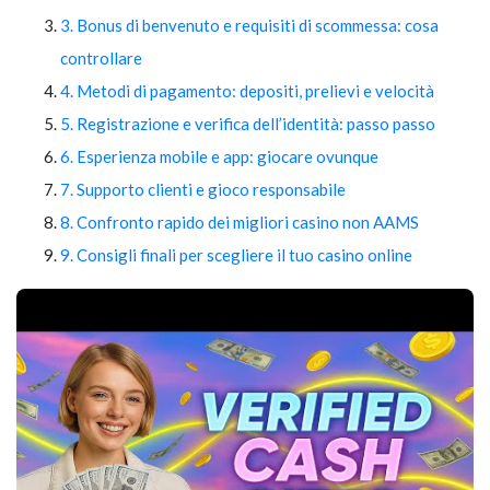
3. Bonus di benvenuto e requisiti di scommessa: cosa
controllare
4. Metodi di pagamento: depositi, prelievi e velocità
5. Registrazione e verifica dell’identità: passo passo
6. Esperienza mobile e app: giocare ovunque
7. Supporto clienti e gioco responsabile
8. Confronto rapido dei migliori casino non AAMS
9. Consigli finali per scegliere il tuo casino online