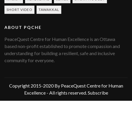
SHORT VIDEO
TAWAKKAL
ABOUT PQCHE
PeaceQuest Centre for Human Excellence is an Ottawa
based non-profit established to promote compassion and
understanding for building a resilient, safe and inclusive
community for everyone.
Copyright 2015-2020 By PeaceQuest Centre for Human
Excellence - All rights reserved.
Subscribe