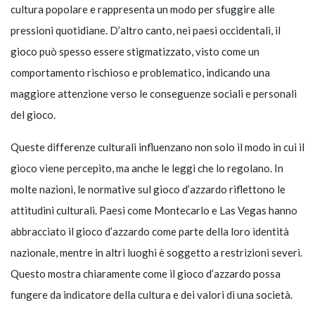
cultura popolare e rappresenta un modo per sfuggire alle
pressioni quotidiane. D’altro canto, nei paesi occidentali, il
gioco può spesso essere stigmatizzato, visto come un
comportamento rischioso e problematico, indicando una
maggiore attenzione verso le conseguenze sociali e personali
del gioco.
Queste differenze culturali influenzano non solo il modo in cui il
gioco viene percepito, ma anche le leggi che lo regolano. In
molte nazioni, le normative sul gioco d’azzardo riflettono le
attitudini culturali. Paesi come Montecarlo e Las Vegas hanno
abbracciato il gioco d’azzardo come parte della loro identità
nazionale, mentre in altri luoghi è soggetto a restrizioni severi.
Questo mostra chiaramente come il gioco d’azzardo possa
fungere da indicatore della cultura e dei valori di una società.