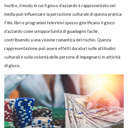
Inoltre, il modo in cui il gioco d’azzardo è rappresentato nei
media può influenzare la percezione culturale di questa pratica.
Film, libri e programmi televisivi spesso glorificano il gioco
d’azzardo come un’opportunità di guadagno facile,
contribuendo a una visione romantica del rischio. Questa
rappresentazione può avere effetti duraturi sulle attitudini
culturali e sulla volontà delle persone di impegnarsi in attività
di gioco.