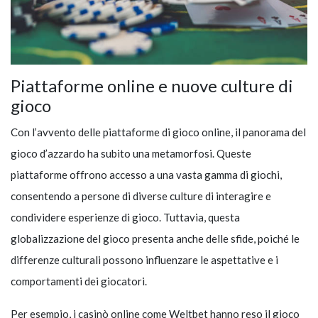
Piattaforme online e nuove culture di
gioco
Con l’avvento delle piattaforme di gioco online, il panorama del
gioco d’azzardo ha subito una metamorfosi. Queste
piattaforme offrono accesso a una vasta gamma di giochi,
consentendo a persone di diverse culture di interagire e
condividere esperienze di gioco. Tuttavia, questa
globalizzazione del gioco presenta anche delle sfide, poiché le
differenze culturali possono influenzare le aspettative e i
comportamenti dei giocatori.
Per esempio, i casinò online come Weltbet hanno reso il gioco