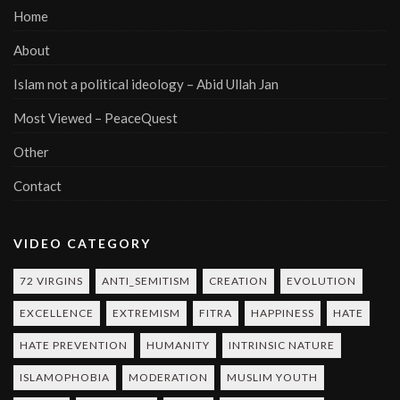
Home
About
Islam not a political ideology – Abid Ullah Jan
Most Viewed – PeaceQuest
Other
Contact
VIDEO CATEGORY
72 VIRGINS
ANTI_SEMITISM
CREATION
EVOLUTION
EXCELLENCE
EXTREMISM
FITRA
HAPPINESS
HATE
HATE PREVENTION
HUMANITY
INTRINSIC NATURE
ISLAMOPHOBIA
MODERATION
MUSLIM YOUTH