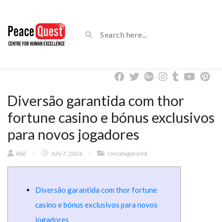
Diversão garantida com thor
fortune casino e bónus exclusivos
para novos jogadores
Abil
/
July 7, 2026
/
Uncategorized
Diversão garantida com thor fortune
casino e bónus exclusivos para novos
jogadores