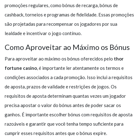
promoções regulares, como bónus de recarga, bónus de
cashback, torneios e programas de fidelidade. Essas promoções
são projetadas para recompensar os jogadores por sua
lealdade e incentivar o jogo contínuo.
Como Aproveitar ao Máximo os Bónus
Para aproveitar ao máximo os bónus oferecidos pelo
thor
fortune casino
, é importante ler atentamente os termos e
condições associados a cada promoção. Isso inclui a requisitos
de aposta, prazos de validade e restrições de jogos. Os
requisitos de aposta determinam quantas vezes um jogador
precisa apostar o valor do bónus antes de poder sacar os
ganhos. É importante escolher bónus com requisitos de aposta
razoáveis e garantir que você tenha tempo suficiente para
cumprir esses requisitos antes que o bónus expire.