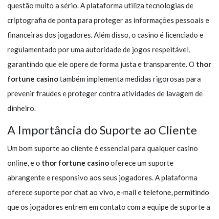
questão muito a sério. A plataforma utiliza tecnologias de
criptografia de ponta para proteger as informações pessoais e
financeiras dos jogadores. Além disso, o casino é licenciado e
regulamentado por uma autoridade de jogos respeitável,
garantindo que ele opere de forma justa e transparente. O
thor
fortune casino
também implementa medidas rigorosas para
prevenir fraudes e proteger contra atividades de lavagem de
dinheiro.
A Importância do Suporte ao Cliente
Um bom suporte ao cliente é essencial para qualquer casino
online, e o
thor fortune casino
oferece um suporte
abrangente e responsivo aos seus jogadores. A plataforma
oferece suporte por chat ao vivo, e-mail e telefone, permitindo
que os jogadores entrem em contato com a equipe de suporte a