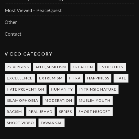
Most Viewed – PeaceQuest
Other
Contact
VIDEO CATEGORY
72 VIRGINS
ANTI_SEMITISM
CREATION
EVOLUTION
EXCELLENCE
EXTREMISM
FITRA
HAPPINESS
HATE
HATE PREVENTION
HUMANITY
INTRINSIC NATURE
ISLAMOPHOBIA
MODERATION
MUSLIM YOUTH
RACISM
REAL JEHAD
SERIES
SHORT NUGGET
SHORT VIDEO
TAWAKKAL