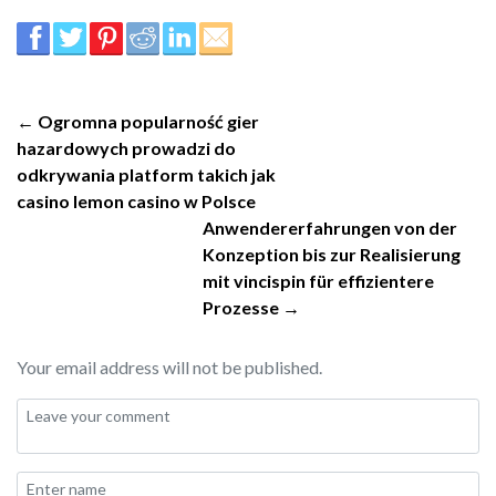
← Ogromna popularność gier
hazardowych prowadzi do
odkrywania platform takich jak
casino lemon casino w Polsce
Anwendererfahrungen von der
Konzeption bis zur Realisierung
mit vincispin für effizientere
Prozesse →
Your email address will not be published.