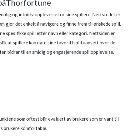
 påThorfortune
nnlig og intuitiv opplevelse for sine spillere. Nettstedet er
 gjør det enkelt å navigere og finne frem til ønskede spill.
e spesifikke spill etter navn eller kategori. Nettsiden er
ik at spillere kan nyte sine favorittspill uansett hvor de
en bidrar til en smidig og engasjerende spillopplevelse.
unktene som oftest blir evaluert av brukere som er vant til
s brukere komfortable.