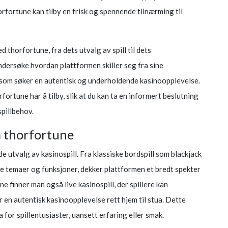
rfortune kan tilby en frisk og spennende tilnærming til
 thorfortune, fra dets utvalg av spill til dets
undersøke hvordan plattformen skiller seg fra sine
re som søker en autentisk og underholdende kasinoopplevelse.
fortune har å tilby, slik at du kan ta en informert beslutning
spillbehov.
å thorfortune
de utvalg av kasinospill. Fra klassiske bordspill som blackjack
ke temaer og funksjoner, dekker plattformen et bredt spekter
e finner man også live kasinospill, der spillere kan
r en autentisk kasinoopplevelse rett hjem til stua. Dette
 for spillentusiaster, uansett erfaring eller smak.