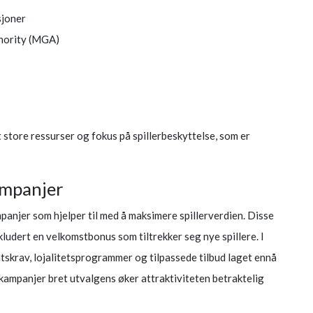
sjoner
thority (MGA)
 store ressurser og fokus på spillerbeskyttelse, som er
ampanjer
panjer som hjelper til med å maksimere spillerverdien. Disse
nkludert en velkomstbonus som tiltrekker seg nye spillere. I
tskrav, lojalitetsprogrammer og tilpassede tilbud laget ennå
kampanjer bret utvalgens øker attraktiviteten betraktelig