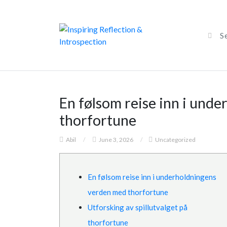
En følsom reise inn i und
thorfortune
Abil
/
June 3, 2026
/
Uncategorized
En følsom reise inn i underholdningens
verden med thorfortune
Utforsking av spillutvalget på
thorfortune