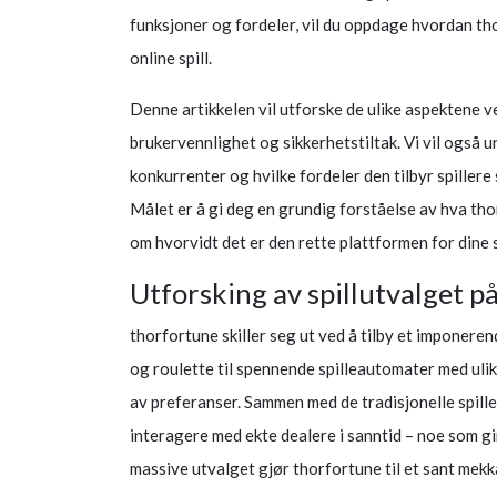
funksjoner og fordeler, vil du oppdage hvordan tho
online spill.
Denne artikkelen vil utforske de ulike aspektene ved
brukervennlighet og sikkerhetstiltak. Vi vil også 
konkurrenter og hvilke fordeler den tilbyr spille
Målet er å gi deg en grundig forståelse av hva thor
om hvorvidt det er den rette plattformen for dine 
Utforsking av spillutvalget p
thorfortune skiller seg ut ved å tilby et imponeren
og roulette til spennende spilleautomater med uli
av preferanser. Sammen med de tradisjonelle spillen
interagere med ekte dealere i sanntid – noe som gi
massive utvalget gjør thorfortune til et sant mekka