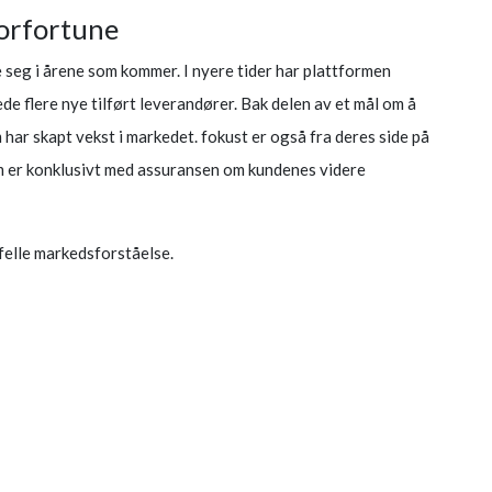
orfortune
e seg i årene som kommer. I nyere tider har plattformen
de flere nye tilført leverandører. Bak delen av et mål om å
 har skapt vekst i markedet. fokust er også fra deres side på
om er konklusivt med assuransen om kundenes videre
ilfelle markedsforståelse.