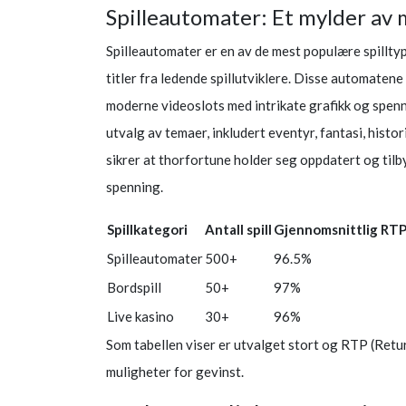
Spilleautomater: Et mylder av 
Spilleautomater er en av de mest populære spilltyp
titler fra ledende spillutviklere. Disse automatene 
moderne videoslots med intrikate grafikk og spenn
utvalg av temaer, inkludert eventyr, fantasi, histo
sikrer at thorfortune holder seg oppdatert og tilb
spenning.
Spillkategori
Antall spill
Gjennomsnittlig RT
Spilleautomater
500+
96.5%
Bordspill
50+
97%
Live kasino
30+
96%
Som tabellen viser er utvalget stort og RTP (Retur
muligheter for gevinst.