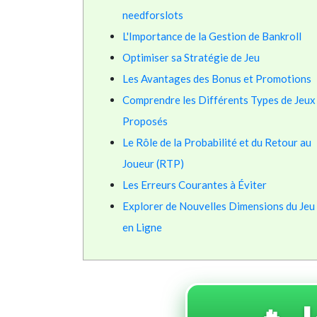
needforslots
L'Importance de la Gestion de Bankroll
Optimiser sa Stratégie de Jeu
Les Avantages des Bonus et Promotions
Comprendre les Différents Types de Jeux
Proposés
Le Rôle de la Probabilité et du Retour au
Joueur (RTP)
Les Erreurs Courantes à Éviter
Explorer de Nouvelles Dimensions du Jeu
en Ligne