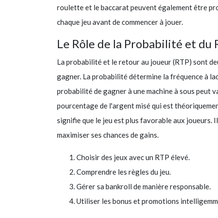
roulette et le baccarat peuvent également être prop
chaque jeu avant de commencer à jouer.
Le Rôle de la Probabilité et du
La probabilité et le retour au joueur (RTP) sont 
gagner. La probabilité détermine la fréquence à laq
probabilité de gagner à une machine à sous peut va
pourcentage de l'argent misé qui est théoriquemen
signifie que le jeu est plus favorable aux joueurs.
maximiser ses chances de gains.
Choisir des jeux avec un RTP élevé.
Comprendre les règles du jeu.
Gérer sa bankroll de manière responsable.
Utiliser les bonus et promotions intelligemm