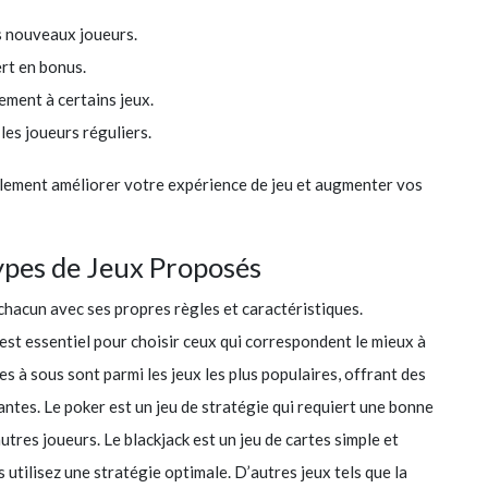
s nouveaux joueurs.
rt en bonus.
ement à certains jeux.
es joueurs réguliers.
lement améliorer votre expérience de jeu et augmenter vos
ypes de Jeux Proposés
chacun avec ses propres règles et caractéristiques.
 est essentiel pour choisir ceux qui correspondent le mieux à
 à sous sont parmi les jeux les plus populaires, offrant des
ntes. Le poker est un jeu de stratégie qui requiert une bonne
utres joueurs. Le blackjack est un jeu de cartes simple et
 utilisez une stratégie optimale. D’autres jeux tels que la