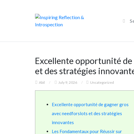
Excellente opportunité de
et des stratégies innovant
Abil
/
July 9, 2026
/
Uncategorized
Excellente opportunité de gagner gros
avec needforslots et des stratégies
innovantes
Les Fondamentaux pour Réussir sur