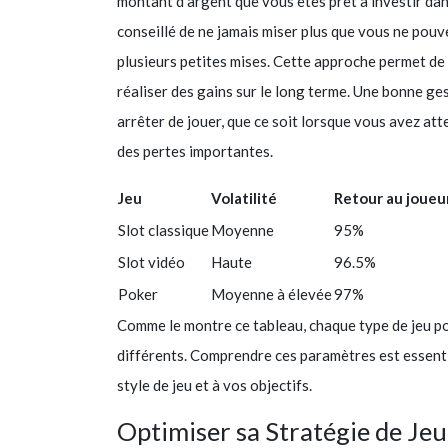
montant d'argent que vous êtes prêt à investir dan
conseillé de ne jamais miser plus que vous ne pouv
plusieurs petites mises. Cette approche permet de
réaliser des gains sur le long terme. Une bonne g
arrêter de jouer, que ce soit lorsque vous avez att
des pertes importantes.
Jeu
Volatilité
Retour au joueu
Slot classique
Moyenne
95%
Slot vidéo
Haute
96.5%
Poker
Moyenne à élevée
97%
Comme le montre ce tableau, chaque type de jeu pos
différents. Comprendre ces paramètres est essentie
style de jeu et à vos objectifs.
Optimiser sa Stratégie de Jeu