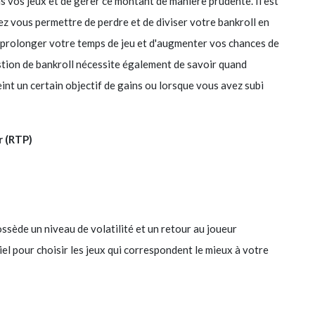
s vos jeux et de gérer ce montant de manière prudente. Il est
ez vous permettre de perdre et de diviser votre bankroll en
 prolonger votre temps de jeu et d'augmenter vos chances de
estion de bankroll nécessite également de savoir quand
eint un certain objectif de gains ou lorsque vous avez subi
r (RTP)
sède un niveau de volatilité et un retour au joueur
l pour choisir les jeux qui correspondent le mieux à votre