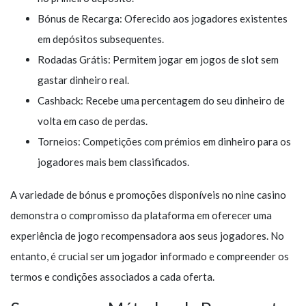
Bónus de Recarga: Oferecido aos jogadores existentes
em depósitos subsequentes.
Rodadas Grátis: Permitem jogar em jogos de slot sem
gastar dinheiro real.
Cashback: Recebe uma percentagem do seu dinheiro de
volta em caso de perdas.
Torneios: Competições com prémios em dinheiro para os
jogadores mais bem classificados.
A variedade de bónus e promoções disponíveis no nine casino
demonstra o compromisso da plataforma em oferecer uma
experiência de jogo recompensadora aos seus jogadores. No
entanto, é crucial ser um jogador informado e compreender os
termos e condições associados a cada oferta.