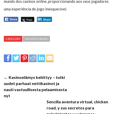
mundo dos casinos online, proporcionando aos seus jogadores
uma experiência de jogo inesquecível.
Post
Share
Share
CATEGORY
UNCATEGORIZED
← Kasinoelämys kehittyy – tutki
uudet parhaat nettikasinot ja
nauti vastuullisesta pelaamisesta
nyt
Sencilla aventura virtual, chicken
road, y sus secretos para
principiantes y veteranos →