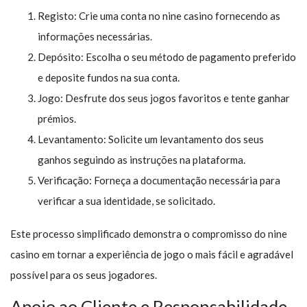
Registo: Crie uma conta no nine casino fornecendo as
informações necessárias.
Depósito: Escolha o seu método de pagamento preferido
e deposite fundos na sua conta.
Jogo: Desfrute dos seus jogos favoritos e tente ganhar
prémios.
Levantamento: Solicite um levantamento dos seus
ganhos seguindo as instruções na plataforma.
Verificação: Forneça a documentação necessária para
verificar a sua identidade, se solicitado.
Este processo simplificado demonstra o compromisso do nine
casino em tornar a experiência de jogo o mais fácil e agradável
possível para os seus jogadores.
Apoio ao Cliente e Responsabilidade