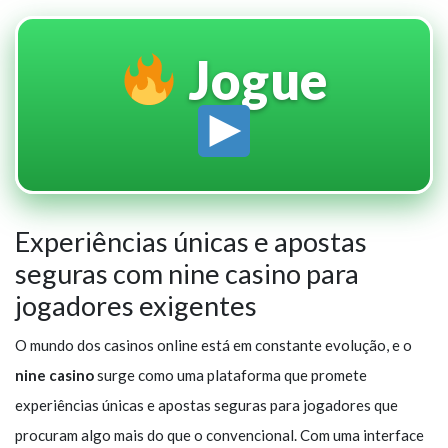
Jogue
Experiências únicas e apostas
seguras com nine casino para
jogadores exigentes
O mundo dos casinos online está em constante evolução, e o
nine casino
surge como uma plataforma que promete
experiências únicas e apostas seguras para jogadores que
procuram algo mais do que o convencional. Com uma interface