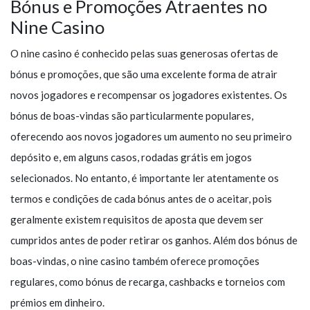
Bónus e Promoções Atraentes no
Nine Casino
O nine casino é conhecido pelas suas generosas ofertas de
bónus e promoções, que são uma excelente forma de atrair
novos jogadores e recompensar os jogadores existentes. Os
bónus de boas-vindas são particularmente populares,
oferecendo aos novos jogadores um aumento no seu primeiro
depósito e, em alguns casos, rodadas grátis em jogos
selecionados. No entanto, é importante ler atentamente os
termos e condições de cada bónus antes de o aceitar, pois
geralmente existem requisitos de aposta que devem ser
cumpridos antes de poder retirar os ganhos. Além dos bónus de
boas-vindas, o nine casino também oferece promoções
regulares, como bónus de recarga, cashbacks e torneios com
prémios em dinheiro.