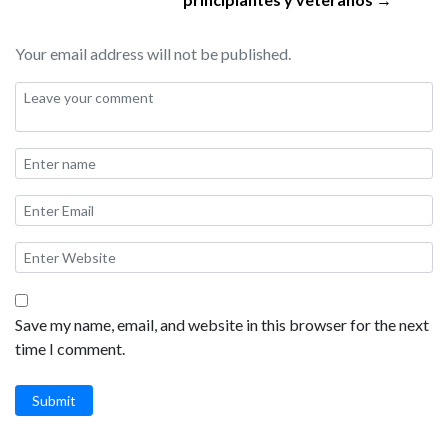
Your email address will not be published.
Save my name, email, and website in this browser for the next
time I comment.
Submit