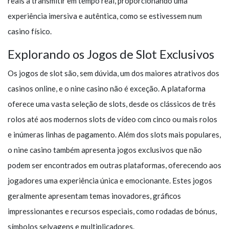
reais a transmitir em tempo real, proporcionando uma
experiência imersiva e autêntica, como se estivessem num
casino físico.
Explorando os Jogos de Slot Exclusivos
Os jogos de slot são, sem dúvida, um dos maiores atrativos dos
casinos online, e o nine casino não é exceção. A plataforma
oferece uma vasta seleção de slots, desde os clássicos de três
rolos até aos modernos slots de vídeo com cinco ou mais rolos
e inúmeras linhas de pagamento. Além dos slots mais populares,
o nine casino também apresenta jogos exclusivos que não
podem ser encontrados em outras plataformas, oferecendo aos
jogadores uma experiência única e emocionante. Estes jogos
geralmente apresentam temas inovadores, gráficos
impressionantes e recursos especiais, como rodadas de bónus,
símbolos selvagens e multiplicadores.