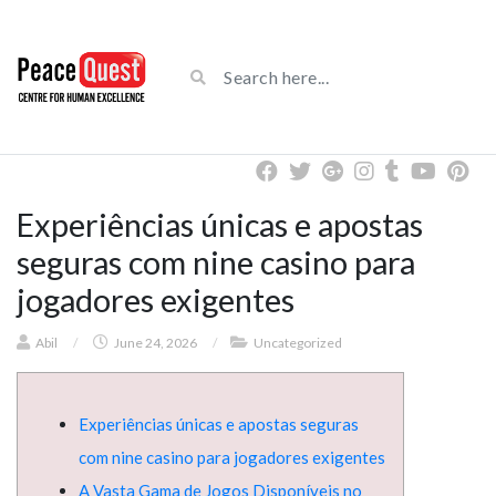
Experiências únicas e apostas
seguras com nine casino para
jogadores exigentes
Abil
/
June 24, 2026
/
Uncategorized
Experiências únicas e apostas seguras
com nine casino para jogadores exigentes
A Vasta Gama de Jogos Disponíveis no