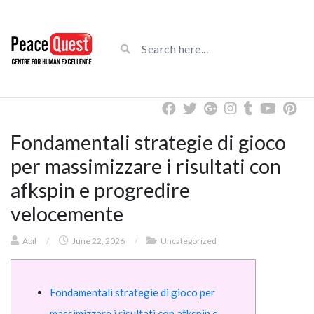
Fondamentali strategie di gioco
per massimizzare i risultati con
afkspin e progredire
velocemente
Abil
/
June 22, 2026
/
Uncategorized
Fondamentali strategie di gioco per
massimizzare i risultati con afkspin e