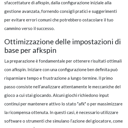
sfaccettature di afkspin, dalla configurazione iniziale alla
gestione avanzata, fornendo consigli pratici e suggerimenti
per evitare errori comuni che potrebbero ostacolare il tuo
cammino verso il successo.
Ottimizzazione delle impostazioni di
base per afkspin
La preparazione è fondamentale per ottenere risultati ottimali
con afkspin. Iniziare con una configurazione ben definita può
risparmiare tempo e frustrazione a lungo termine. Il primo
passo consiste nell’analizzare attentamente le meccaniche del
gioco a cui stai giocando. Alcuni giochi richiedono input
continui per mantenere attivo lo stato "afk" o per massimizzare
la ricompensa ottenuta. In questi casi, è necessario utilizzare
software o strumenti che simulano l’azione del giocatore, come