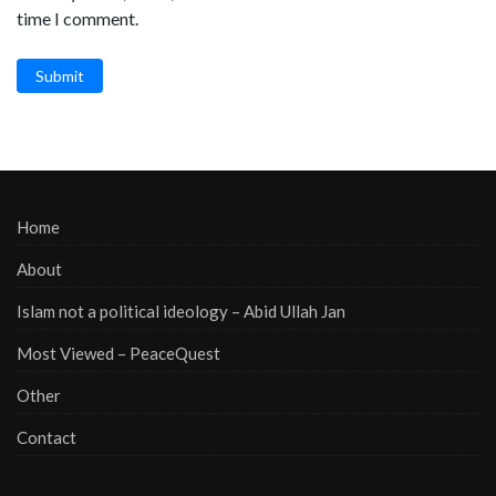
time I comment.
Submit
Home
About
Islam not a political ideology – Abid Ullah Jan
Most Viewed – PeaceQuest
Other
Contact