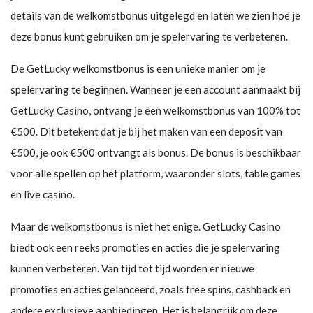
details van de welkomstbonus uitgelegd en laten we zien hoe je
deze bonus kunt gebruiken om je spelervaring te verbeteren.
De GetLucky welkomstbonus is een unieke manier om je
spelervaring te beginnen. Wanneer je een account aanmaakt bij
GetLucky Casino, ontvang je een welkomstbonus van 100% tot
€500. Dit betekent dat je bij het maken van een deposit van
€500, je ook €500 ontvangt als bonus. De bonus is beschikbaar
voor alle spellen op het platform, waaronder slots, table games
en live casino.
Maar de welkomstbonus is niet het enige. GetLucky Casino
biedt ook een reeks promoties en acties die je spelervaring
kunnen verbeteren. Van tijd tot tijd worden er nieuwe
promoties en acties gelanceerd, zoals free spins, cashback en
andere exclusieve aanbiedingen. Het is belangrijk om deze