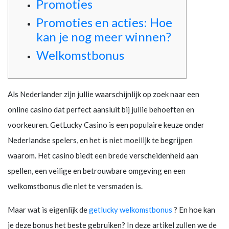
Promoties
Promoties en acties: Hoe
kan je nog meer winnen?
Welkomstbonus
Als Nederlander zijn jullie waarschijnlijk op zoek naar een
online casino dat perfect aansluit bij jullie behoeften en
voorkeuren. GetLucky Casino is een populaire keuze onder
Nederlandse spelers, en het is niet moeilijk te begrijpen
waarom. Het casino biedt een brede verscheidenheid aan
spellen, een veilige en betrouwbare omgeving en een
welkomstbonus die niet te versmaden is.
Maar wat is eigenlijk de
getlucky welkomstbonus
? En hoe kan
je deze bonus het beste gebruiken? In deze artikel zullen we de