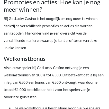
Promoties en acties: Hoe kan je nog
meer winnen?
Bij GetLucky Casino is het mogelijk om nog meer te winnen
dankzij de verschillende promoties en acties die worden
aangeboden. Hieronder vind je een overzicht van de
verschillende manieren waarop je kunt profiteren van deze
unieke kansen.
Welkomstbonus
Als nieuwe speler bij GetLucky Casino ontvang je een
welkomstbonus van 100% tot €500. Dit betekent dat je bij een
inleg van €500 een bonus van €500 ontvangt, waardoor je
totaal €1.000 beschikbaar hebt voor het spelen van je
favoriete gokkasten.
De welkomstbonus is beschikbaar voor nieuwe spelers