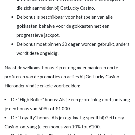
die zich aanmelden bij GetLucky Casino.
De bonus is beschikbaar voor het spelen van alle
gokkasten, behalve voor de gokkasten met een
progressieve jackpot.
De bonus moet binnen 30 dagen worden gebruikt, anders
wordt deze ongeldig.
Naast de welkomstbonus zijn er nog meer manieren om te
profiteren van de promoties en acties bij GetLucky Casino.
Hieronder vind je enkele voorbeelden:
De “High Roller” bonus: Als je een grote inleg doet, ontvang
je een bonus van 50% tot €1.000.
De “Loyalty” bonus: Als je regelmatig speelt bij GetLucky
Casino, ontvang je een bonus van 10% tot €100.