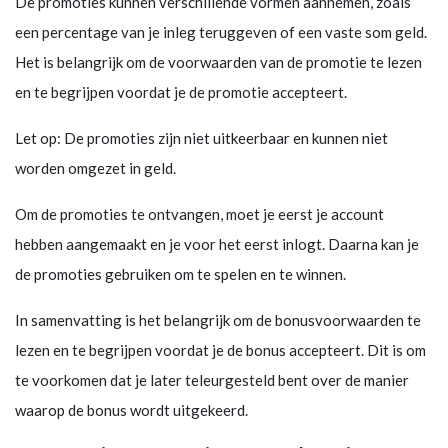
De promoties kunnen verschillende vormen aannemen, zoals
een percentage van je inleg teruggeven of een vaste som geld.
Het is belangrijk om de voorwaarden van de promotie te lezen
en te begrijpen voordat je de promotie accepteert.
Let op: De promoties zijn niet uitkeerbaar en kunnen niet
worden omgezet in geld.
Om de promoties te ontvangen, moet je eerst je account
hebben aangemaakt en je voor het eerst inlogt. Daarna kan je
de promoties gebruiken om te spelen en te winnen.
In samenvatting is het belangrijk om de bonusvoorwaarden te
lezen en te begrijpen voordat je de bonus accepteert. Dit is om
te voorkomen dat je later teleurgesteld bent over de manier
waarop de bonus wordt uitgekeerd.