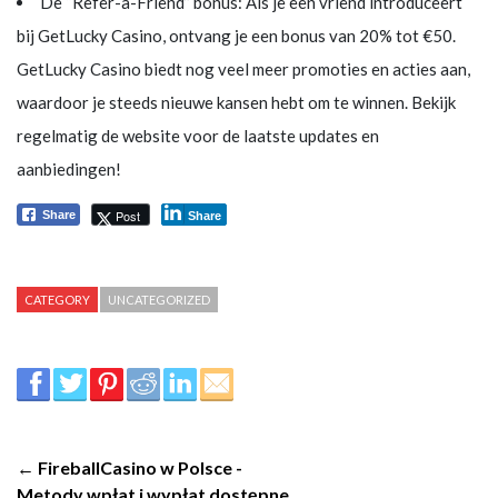
De “Refer-a-Friend” bonus: Als je een vriend introduceert
bij GetLucky Casino, ontvang je een bonus van 20% tot €50.
GetLucky Casino biedt nog veel meer promoties en acties aan,
waardoor je steeds nieuwe kansen hebt om te winnen. Bekijk
regelmatig de website voor de laatste updates en
aanbiedingen!
Post
Share
Share
CATEGORY
UNCATEGORIZED
← FireballCasino w Polsce -
Metody wpłat i wypłat dostępne