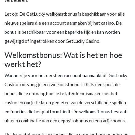
verbeteren.
Let op: De GetLucky welkomstbonus is beschikbaar voor alle
nieuwe spelers die een account aanmaken bij het casino. De
bonus is beschikbaar voor een beperkte tijd en kan worden
gewijzigd of ingetrokken door GetLucky Casino.
Welkomstbonus: Wat is het en hoe
werkt het?
Wanneer je voor het eerst een account aanmaakt bij GetLucky
Casino, ontvang je een welkomstbonus. Dit is een speciale
bonus die je ontvangt om je te laten kennismaken met het
casino en om je te laten genieten van de verschillende spellen
en functies die het platform biedt. De welkomstbonus bestaat
uit een combinatie van een depositobonus en een vrije bonus.
De depositobonus is een bonus die je ontvangt wanneer je een