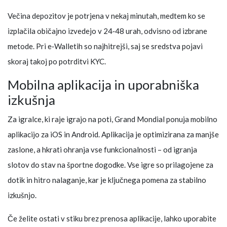
Večina depozitov je potrjena v nekaj minutah, medtem ko se
izplačila običajno izvedejo v 24‑48 urah, odvisno od izbrane
metode. Pri e‑Walletih so najhitrejši, saj se sredstva pojavi
skoraj takoj po potrditvi KYC.
Mobilna aplikacija in uporabniška
izkušnja
Za igralce, ki raje igrajo na poti, Grand Mondial ponuja mobilno
aplikacijo za iOS in Android. Aplikacija je optimizirana za manjše
zaslone, a hkrati ohranja vse funkcionalnosti – od igranja
slotov do stav na športne dogodke. Vse igre so prilagojene za
dotik in hitro nalaganje, kar je ključnega pomena za stabilno
izkušnjo.
Če želite ostati v stiku brez prenosa aplikacije, lahko uporabite