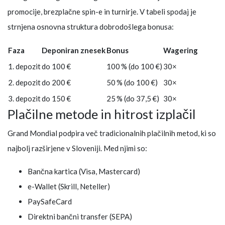
promocije, brezplačne spin-e in turnirje. V tabeli spodaj je
strnjena osnovna struktura dobrodošlega bonusa:
Faza
Deponiran znesek
Bonus
Wagering
1. depozit
do 100 €
100 % (do 100 €)
30×
2. depozit
do 200 €
50 % (do 100 €)
30×
3. depozit
do 150 €
25 % (do 37,5 €)
30×
Plačilne metode in hitrost izplačil
Grand Mondial podpira več tradicionalnih plačilnih metod, ki so
najbolj razširjene v Sloveniji. Med njimi so:
Bančna kartica (Visa, Mastercard)
e-Wallet (Skrill, Neteller)
PaySafeCard
Direktni bančni transfer (SEPA)