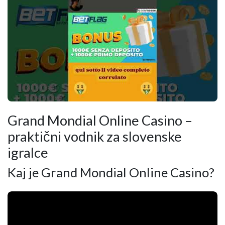
Grand Mondial Online Casino –
praktični vodnik za slovenske
igralce
Kaj je Grand Mondial Online Casino?