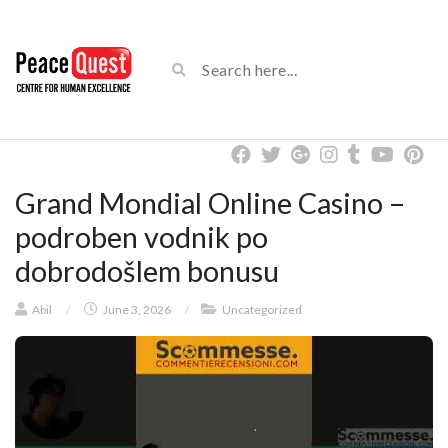
Grand Mondial Online Casino –
podroben vodnik po
dobrodošlem bonusu
Abil
/
June 3, 2026
/
Uncategorized