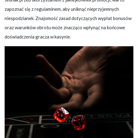
zapoznać się z regulaminem, aby uniknąć nieprzyjemnych
niespodzianek. Znajomość zasad dotyczących wypłat bonusów
oraz warunków obrotu może znacząco wpłynąć na końcowe
doświadczenia gracza w kasynie.