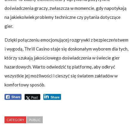
doświadczenia graczy, zwłaszcza w momencie, gdy napotykają
na jakiekolwiek problemy techniczne czy pytania dotyczące
gier.
Dzięki połączeniu emocjonującej rozgrywki z bezpieczeństwem
i wygodą, Thrill Casino staje się doskonałym wyborem dla tych,
którzy szukają jakościowego doświadczenia w świecie gier
hazardowych. Warto odwiedzić tę platformę, aby odkryć
wszystkie jej możliwości i cieszyć się światem zakładów w
komfortowy sposób.
Post
Share
Share
CATEGORY
PUBLIC