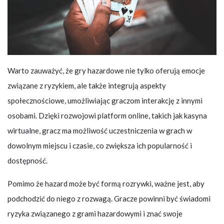
Warto zauważyć, że gry hazardowe nie tylko oferują emocje
związane z ryzykiem, ale także integrują aspekty
społecznościowe, umożliwiając graczom interakcję z innymi
osobami. Dzięki rozwojowi platform online, takich jak kasyna
wirtualne, gracz ma możliwość uczestniczenia w grach w
dowolnym miejscu i czasie, co zwiększa ich popularność i
dostępność.
Pomimo że hazard może być formą rozrywki, ważne jest, aby
podchodzić do niego z rozwagą. Gracze powinni być świadomi
ryzyka związanego z grami hazardowymi i znać swoje