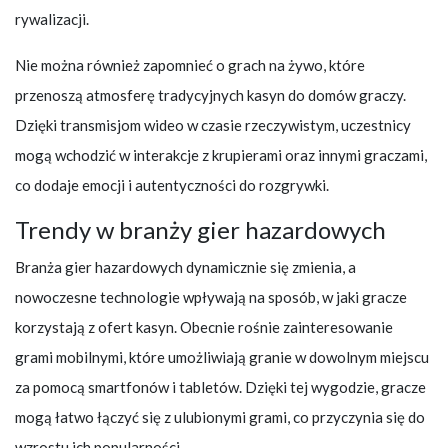
rywalizacji.
Nie można również zapomnieć o grach na żywo, które
przenoszą atmosferę tradycyjnych kasyn do domów graczy.
Dzięki transmisjom wideo w czasie rzeczywistym, uczestnicy
mogą wchodzić w interakcje z krupierami oraz innymi graczami,
co dodaje emocji i autentyczności do rozgrywki.
Trendy w branży gier hazardowych
Branża gier hazardowych dynamicznie się zmienia, a
nowoczesne technologie wpływają na sposób, w jaki gracze
korzystają z ofert kasyn. Obecnie rośnie zainteresowanie
grami mobilnymi, które umożliwiają granie w dowolnym miejscu
za pomocą smartfonów i tabletów. Dzięki tej wygodzie, gracze
mogą łatwo łączyć się z ulubionymi grami, co przyczynia się do
wzrostu ich popularności.