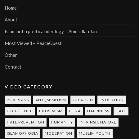
Home
About
Islam not a political ideology – Abid Ullah Jan
Most Viewed – PeaceQuest
Other
Contact
VIDEO CATEGORY
72 VIRGINS
ANTI_SEMITISM
CREATION
EVOLUTION
EXCELLENCE
EXTREMISM
FITRA
HAPPINESS
HATE
HATE PREVENTION
HUMANITY
INTRINSIC NATURE
ISLAMOPHOBIA
MODERATION
MUSLIM YOUTH