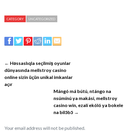
CATEGORY
UNCATEGORIZED
← Həssaslıqla seçilmiş oyunlar
dünyasında mellstroy casino
online sizin üçün unikal imkanlar
açır
Mángó má bútú, ntángo na
nsúmínú ya makási, mellstroy
casino win, ezalí ekóló ya bokele
na bilɔ́bɔ́ →
Your email address will not be published.