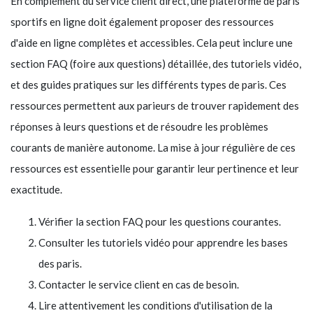
En complément du service client direct, une plateforme de paris
sportifs en ligne doit également proposer des ressources
d'aide en ligne complètes et accessibles. Cela peut inclure une
section FAQ (foire aux questions) détaillée, des tutoriels vidéo,
et des guides pratiques sur les différents types de paris. Ces
ressources permettent aux parieurs de trouver rapidement des
réponses à leurs questions et de résoudre les problèmes
courants de manière autonome. La mise à jour régulière de ces
ressources est essentielle pour garantir leur pertinence et leur
exactitude.
Vérifier la section FAQ pour les questions courantes.
Consulter les tutoriels vidéo pour apprendre les bases
des paris.
Contacter le service client en cas de besoin.
Lire attentivement les conditions d'utilisation de la