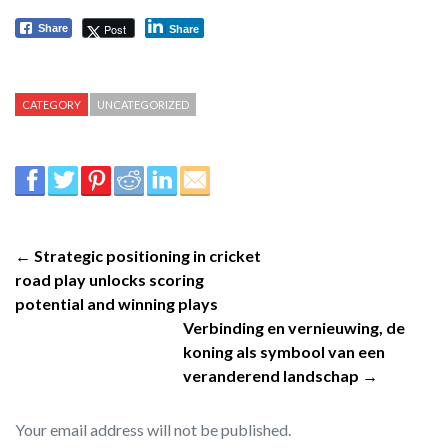
Post
Share
Share
CATEGORY
UNCATEGORIZED
← Strategic positioning in cricket
road play unlocks scoring
potential and winning plays
Verbinding en vernieuwing, de
koning als symbool van een
veranderend landschap →
Your email address will not be published.