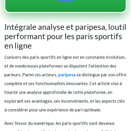
Intégrale analyse et paripesa, loutil
performant pour les paris sportifs
en ligne
L'univers des paris sportifs en ligne est en constante évolution,
et de nombreuses plateformes se disputent l'attention des
parieurs. Parmi ces acteurs,
paripesa
se distingue par son offre
complète et ses fonctionnalités innovantes. Cet article vise à
fournir une analyse approfondie de cette plateforme, en
explorant ses avantages, ses inconvénients, et les aspects clés
à considérer pour une expérience de pari optimale.
Avec l'essor du numérique, les paris sportifs sont devenus