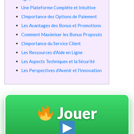
Une Plateforme Complète et Intuitive
L'Importance des Options de Paiement
Les Avantages des Bonus et Promotions
Comment Maximiser les Bonus Proposés
L'Importance du Service Client
Les Ressources d'Aide en Ligne
Les Aspects Techniques et la Sécurité
Les Perspectives d'Avenir et l'Innovation
Jouer