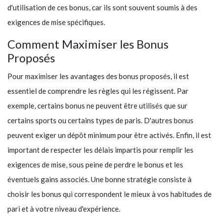
d'utilisation de ces bonus, car ils sont souvent soumis à des
exigences de mise spécifiques.
Comment Maximiser les Bonus
Proposés
Pour maximiser les avantages des bonus proposés, il est
essentiel de comprendre les règles qui les régissent. Par
exemple, certains bonus ne peuvent être utilisés que sur
certains sports ou certains types de paris. D'autres bonus
peuvent exiger un dépôt minimum pour être activés. Enfin, il est
important de respecter les délais impartis pour remplir les
exigences de mise, sous peine de perdre le bonus et les
éventuels gains associés. Une bonne stratégie consiste à
choisir les bonus qui correspondent le mieux à vos habitudes de
pari et à votre niveau d'expérience.