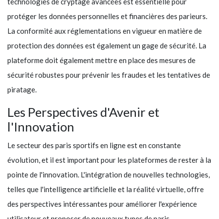
technologies de cryptage avancées est essentielle pour
protéger les données personnelles et financières des parieurs.
La conformité aux réglementations en vigueur en matière de
protection des données est également un gage de sécurité. La
plateforme doit également mettre en place des mesures de
sécurité robustes pour prévenir les fraudes et les tentatives de
piratage.
Les Perspectives d'Avenir et
l'Innovation
Le secteur des paris sportifs en ligne est en constante
évolution, et il est important pour les plateformes de rester à la
pointe de l'innovation. L'intégration de nouvelles technologies,
telles que l'intelligence artificielle et la réalité virtuelle, offre
des perspectives intéressantes pour améliorer l'expérience
utilisateur et proposer de nouveaux types de paris.