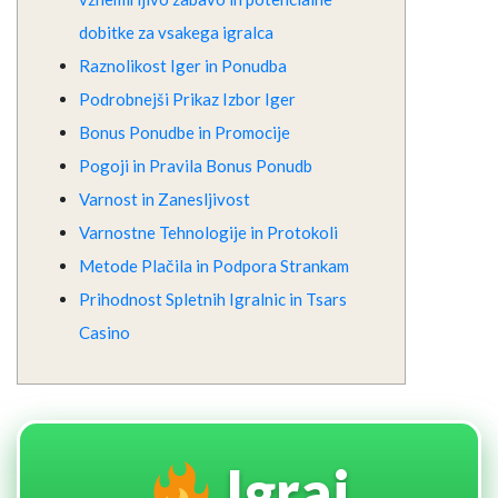
dobitke za vsakega igralca
Raznolikost Iger in Ponudba
Podrobnejši Prikaz Izbor Iger
Bonus Ponudbe in Promocije
Pogoji in Pravila Bonus Ponudb
Varnost in Zanesljivost
Varnostne Tehnologije in Protokoli
Metode Plačila in Podpora Strankam
Prihodnost Spletnih Igralnic in Tsars
Casino
Igraj