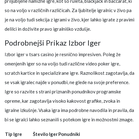
priljubljene namizne igre, kot so ruleta, blackjack in baccarat, ki
so na voljo v različnih različicah. Za ljubitelje igralnic v živo pa
je na voljo tudi sekcija z igrami v živo, kjer lahko igrate z pravimi
delilci in doživite pravo igralniško vzdušje.
Podrobnejši Prikaz Izbor Iger
Izbor iger v tsars casino je resnično impresiven. Poleg že
omenjenih iger so na voljo tudi različne video poker igre,
scratch kartice in specializirane igre. Raznolikost zagotavlja, da
se vsak igralec najde v ponudbi, ne glede na svoje preference.
Igre so razvite s strani priznanih ponudnikov programske
opreme, kar zagotavlja visoko kakovost grafike, zvoka in
igralne izkušnje. Vsaka igra ima podrobne navodila in pravila, da
bi se igralci lahko seznanili s potekom igre in možnostmi zmage.
Tip Igre
Število Iger
Ponudniki