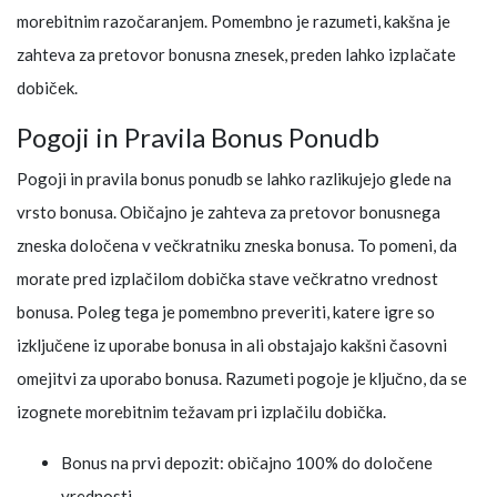
morebitnim razočaranjem. Pomembno je razumeti, kakšna je
zahteva za pretovor bonusna znesek, preden lahko izplačate
dobiček.
Pogoji in Pravila Bonus Ponudb
Pogoji in pravila bonus ponudb se lahko razlikujejo glede na
vrsto bonusa. Običajno je zahteva za pretovor bonusnega
zneska določena v večkratniku zneska bonusa. To pomeni, da
morate pred izplačilom dobička stave večkratno vrednost
bonusa. Poleg tega je pomembno preveriti, katere igre so
izključene iz uporabe bonusa in ali obstajajo kakšni časovni
omejitvi za uporabo bonusa. Razumeti pogoje je ključno, da se
izognete morebitnim težavam pri izplačilu dobička.
Bonus na prvi depozit: običajno 100% do določene
vrednosti.