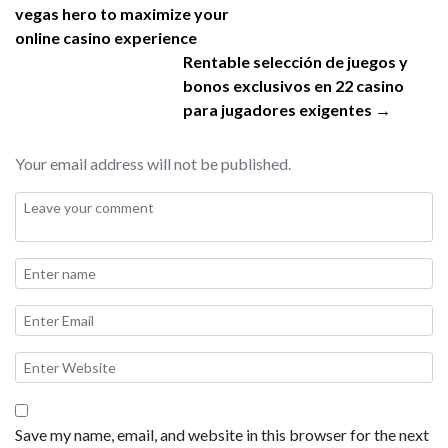
vegas hero to maximize your
online casino experience
Rentable selección de juegos y
bonos exclusivos en 22 casino
para jugadores exigentes →
Your email address will not be published.
Save my name, email, and website in this browser for the next