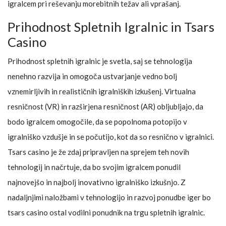
igralcem pri reševanju morebitnih težav ali vprašanj.
Prihodnost Spletnih Igralnic in Tsars
Casino
Prihodnost spletnih igralnic je svetla, saj se tehnologija
nenehno razvija in omogoča ustvarjanje vedno bolj
vznemirljivih in realističnih igralniških izkušenj. Virtualna
resničnost (VR) in razširjena resničnost (AR) obljubljajo, da
bodo igralcem omogočile, da se popolnoma potopijo v
igralniško vzdušje in se počutijo, kot da so resnično v igralnici.
Tsars casino je že zdaj pripravljen na sprejem teh novih
tehnologij in načrtuje, da bo svojim igralcem ponudil
najnovejšo in najbolj inovativno igralniško izkušnjo. Z
nadaljnjimi naložbami v tehnologijo in razvoj ponudbe iger bo
tsars casino ostal vodilni ponudnik na trgu spletnih igralnic.