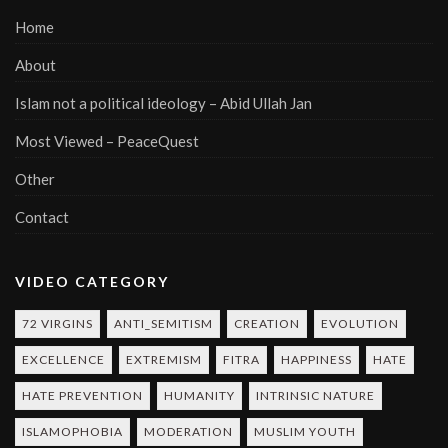
Home
About
Islam not a political ideology – Abid Ullah Jan
Most Viewed – PeaceQuest
Other
Contact
VIDEO CATEGORY
72 VIRGINS
ANTI_SEMITISM
CREATION
EVOLUTION
EXCELLENCE
EXTREMISM
FITRA
HAPPINESS
HATE
HATE PREVENTION
HUMANITY
INTRINSIC NATURE
ISLAMOPHOBIA
MODERATION
MUSLIM YOUTH