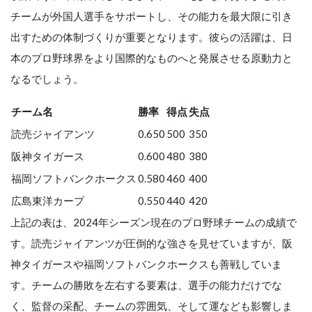
チームが外国人選手をサポートし、その能力を最大限に引き
出すための体制づくりが重要となります。彼らの活躍は、日
本のプロ野球界をより国際的なものへと発展させる原動力と
なるでしょう。
チーム名
勝率
得点
失点
読売ジャイアンツ
0.650
500
350
阪神タイガース
0.600
480
380
福岡ソフトバンクホークス
0.580
460
400
広島東洋カープ
0.550
440
420
上記の表は、2024年シーズン現在のプロ野球チームの成績で
す。読売ジャイアンツが圧倒的な強さを見せていますが、阪
神タイガースや福岡ソフトバンクホークスも善戦していま
す。チームの勝敗を左右する要素は、選手の能力だけでな
く、監督の采配、チームの雰囲気、そして運なども影響しま