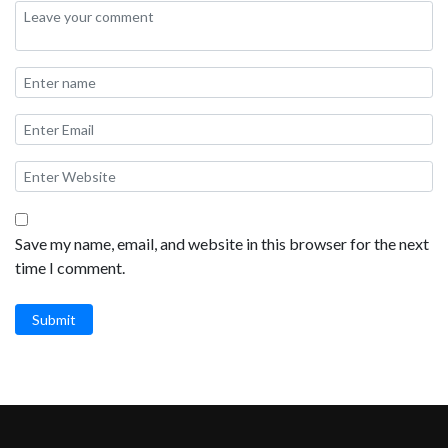
Save my name, email, and website in this browser for the next
time I comment.
Submit