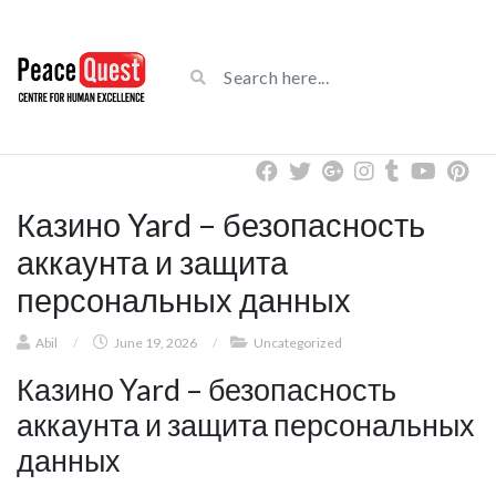
Казино Yard – безопасность
аккаунта и защита
персональных данных
Abil
/
June 19, 2026
/
Uncategorized
Казино Yard – безопасность
аккаунта и защита персональных
данных