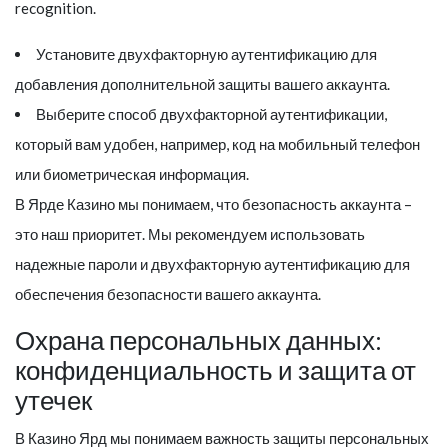
recognition.
Установите двухфакторную аутентификацию для
добавления дополнительной защиты вашего аккаунта.
Выберите способ двухфакторной аутентификации,
который вам удобен, например, код на мобильный телефон
или биометрическая информация.
В Ярде Казино мы понимаем, что безопасность аккаунта –
это наш приоритет. Мы рекомендуем использовать
надежные пароли и двухфакторную аутентификацию для
обеспечения безопасности вашего аккаунта.
Охрана персональных данных:
конфиденциальность и защита от
утечек
В Казино Ярд мы понимаем важность защиты персональных