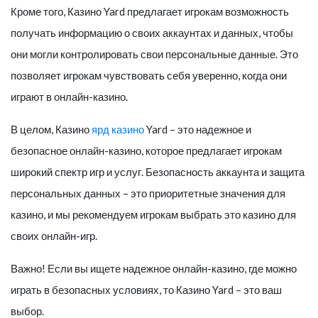
Кроме того, Казино Yard предлагает игрокам возможность
получать информацию о своих аккаунтах и данных, чтобы
они могли контролировать свои персональные данные. Это
позволяет игрокам чувствовать себя уверенно, когда они
играют в онлайн-казино.
В целом, Казино
ярд казино
Yard – это надежное и
безопасное онлайн-казино, которое предлагает игрокам
широкий спектр игр и услуг. Безопасность аккаунта и защита
персональных данных – это приоритетные значения для
казино, и мы рекомендуем игрокам выбрать это казино для
своих онлайн-игр.
Важно! Если вы ищете надежное онлайн-казино, где можно
играть в безопасных условиях, то Казино Yard – это ваш
выбор.