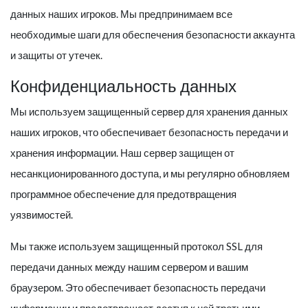
данных наших игроков. Мы предпринимаем все
необходимые шаги для обеспечения безопасности аккаунта
и защиты от утечек.
Конфиденциальность данных
Мы используем защищенный сервер для хранения данных
наших игроков, что обеспечивает безопасность передачи и
хранения информации. Наш сервер защищен от
несанкционированного доступа, и мы регулярно обновляем
программное обеспечение для предотвращения
уязвимостей.
Мы также используем защищенный протокол SSL для
передачи данных между нашим сервером и вашим
браузером. Это обеспечивает безопасность передачи