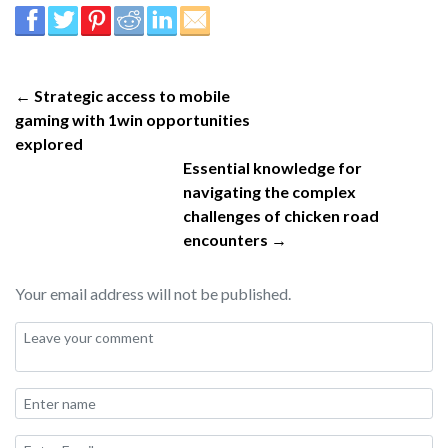
← Strategic access to mobile
gaming with 1win opportunities
explored
Essential knowledge for
navigating the complex
challenges of chicken road
encounters →
Your email address will not be published.