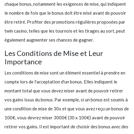
chaque bonus, notamment les exigences de mise, qui indiquent
le nombre de fois que le bonus doit être misé avant de pouvoir
être retiré. Profiter des promotions régulières proposées par
twin casino, telles que les tournois et les tirages au sort, peut
également augmenter ses chances de gagner.
Les Conditions de Mise et Leur
Importance
Les conditions de mise sont un élément essentiel à prendre en
compte lors de l'acceptation d'un bonus. Elles indiquent le
montant total que vous devez miser avant de pouvoir retirer
vos gains issus du bonus. Par exemple, si un bonus est soumis à
une condition de mise de 30x et que vous avez reçu un bonus de
100€, vous devrez miser 3000€ (30 x 100€) avant de pouvoir
retirer vos gains. Il est important de choisir des bonus avec des