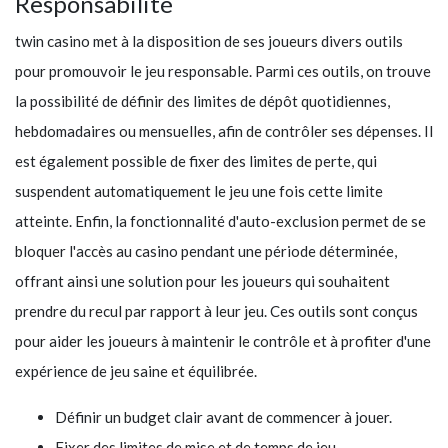
Responsabilité
twin casino met à la disposition de ses joueurs divers outils
pour promouvoir le jeu responsable. Parmi ces outils, on trouve
la possibilité de définir des limites de dépôt quotidiennes,
hebdomadaires ou mensuelles, afin de contrôler ses dépenses. Il
est également possible de fixer des limites de perte, qui
suspendent automatiquement le jeu une fois cette limite
atteinte. Enfin, la fonctionnalité d'auto-exclusion permet de se
bloquer l'accès au casino pendant une période déterminée,
offrant ainsi une solution pour les joueurs qui souhaitent
prendre du recul par rapport à leur jeu. Ces outils sont conçus
pour aider les joueurs à maintenir le contrôle et à profiter d'une
expérience de jeu saine et équilibrée.
Définir un budget clair avant de commencer à jouer.
Fixer des limites de mise et de temps de jeu.