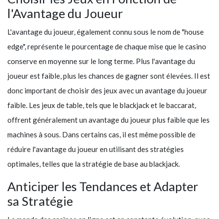
l'Avantage du Joueur
L'avantage du joueur, également connu sous le nom de "house
edge", représente le pourcentage de chaque mise que le casino
conserve en moyenne sur le long terme. Plus l'avantage du
joueur est faible, plus les chances de gagner sont élevées. Il est
donc important de choisir des jeux avec un avantage du joueur
faible. Les jeux de table, tels que le blackjack et le baccarat,
offrent généralement un avantage du joueur plus faible que les
machines à sous. Dans certains cas, il est même possible de
réduire l'avantage du joueur en utilisant des stratégies
optimales, telles que la stratégie de base au blackjack.
Anticiper les Tendances et Adapter
sa Stratégie