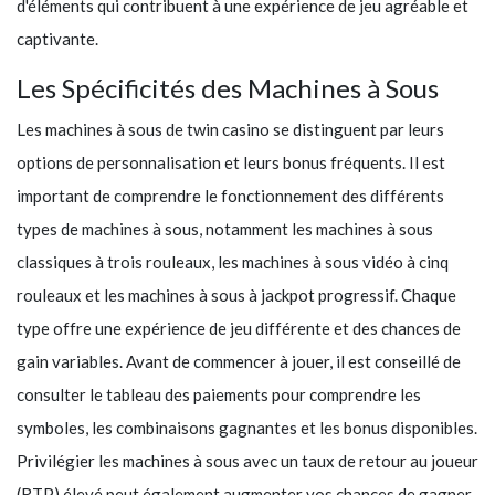
d'éléments qui contribuent à une expérience de jeu agréable et
captivante.
Les Spécificités des Machines à Sous
Les machines à sous de twin casino se distinguent par leurs
options de personnalisation et leurs bonus fréquents. Il est
important de comprendre le fonctionnement des différents
types de machines à sous, notamment les machines à sous
classiques à trois rouleaux, les machines à sous vidéo à cinq
rouleaux et les machines à sous à jackpot progressif. Chaque
type offre une expérience de jeu différente et des chances de
gain variables. Avant de commencer à jouer, il est conseillé de
consulter le tableau des paiements pour comprendre les
symboles, les combinaisons gagnantes et les bonus disponibles.
Privilégier les machines à sous avec un taux de retour au joueur
(RTP) élevé peut également augmenter vos chances de gagner