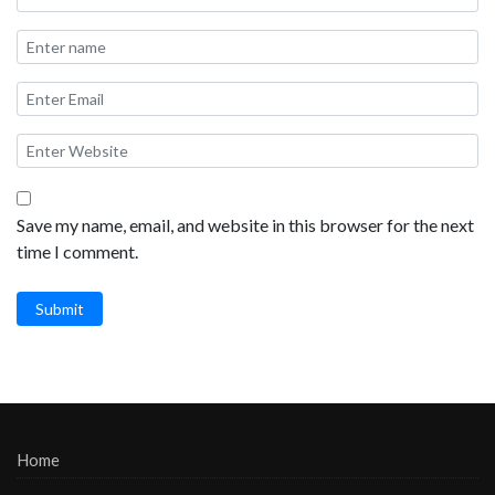
Save my name, email, and website in this browser for the next
time I comment.
Submit
Home