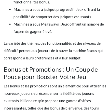
fonctionnalités bonus.
Machines à sous à jackpot progressif : Jeux offrant la
possibilité de remporter des jackpots croissants.
Machines à sous Megaways : Jeux offrant un nombre de
façons de gagner élevé.
La variété des thèmes, des fonctionnalités et des niveaux de
difficulté permet aux joueurs de trouver la machine à sous qui
correspond à leurs préférences et à leur budget.
Bonus et Promotions : Un Coup de
Pouce pour Booster Votre Jeu
Les bonus et les promotions sont un élément clé pour attirer les
nouveaux joueurs et récompenser la fidélité des joueurs
existants. billionaire spin propose une gamme d'offres
intéressantes, telles que des bonus de bienvenue, des tours