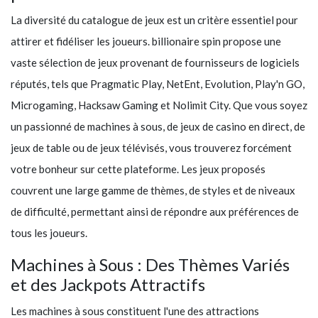
La diversité du catalogue de jeux est un critère essentiel pour
attirer et fidéliser les joueurs. billionaire spin propose une
vaste sélection de jeux provenant de fournisseurs de logiciels
réputés, tels que Pragmatic Play, NetEnt, Evolution, Play'n GO,
Microgaming, Hacksaw Gaming et Nolimit City. Que vous soyez
un passionné de machines à sous, de jeux de casino en direct, de
jeux de table ou de jeux télévisés, vous trouverez forcément
votre bonheur sur cette plateforme. Les jeux proposés
couvrent une large gamme de thèmes, de styles et de niveaux
de difficulté, permettant ainsi de répondre aux préférences de
tous les joueurs.
Machines à Sous : Des Thèmes Variés
et des Jackpots Attractifs
Les machines à sous constituent l'une des attractions