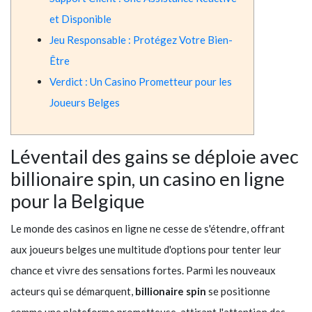
et Disponible
Jeu Responsable : Protégez Votre Bien-
Être
Verdict : Un Casino Prometteur pour les
Joueurs Belges
Léventail des gains se déploie avec
billionaire spin, un casino en ligne
pour la Belgique
Le monde des casinos en ligne ne cesse de s'étendre, offrant
aux joueurs belges une multitude d'options pour tenter leur
chance et vivre des sensations fortes. Parmi les nouveaux
acteurs qui se démarquent,
billionaire spin
se positionne