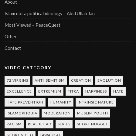
About
Islam not a political ideology – Abid Ullah Jan
Most Viewed – PeaceQuest
Other
Contact
VIDEO CATEGORY
72 VIRGINS
ANTI_SEMITISM
CREATION
EVOLUTION
EXCELLENCE
EXTREMISM
FITRA
HAPPINESS
HATE
HATE PREVENTION
HUMANITY
INTRINSIC NATURE
ISLAMOPHOBIA
MODERATION
MUSLIM YOUTH
RACISM
REAL JEHAD
SERIES
SHORT NUGGET
SHORT VIDEO
TAWAKKAL