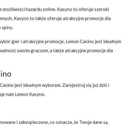
e możliwości hazardu online. Kasyno to oferuje szeroki
e innych. Kasyno to także oferuje atrakcyjne promocje dla
 spiny.
 wybór gier i atrakcyjne promocje, Lemon Casino jest idealnym
watność swoim graczom, a także atrakcyjne promocje dla
ino
Casino jest idealnym wyborem. Zarejestruj się już dziś i
eruje nam Lemon Kasyno.
nowane i zabezpieczone, co oznacza, że Twoje dane są