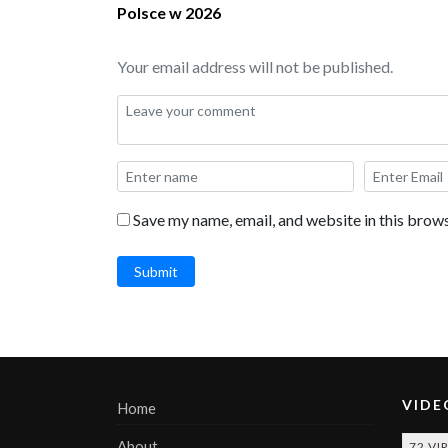
Polsce w 2026
Your email address will not be published.
Save my name, email, and website in this brows
Submit
VIDE
Home
About
72 VI