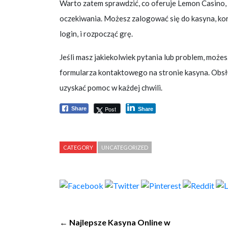
Warto zatem sprawdzić, co oferuje Lemon Casino, 
oczekiwania. Możesz zalogować się do kasyna, kor
login, i rozpocząć grę.
Jeśli masz jakiekolwiek pytania lub problem, możes
formularza kontaktowego na stronie kasyna. Obsłu
uzyskać pomoc w każdej chwili.
Post
Share
Share
CATEGORY
UNCATEGORIZED
← Najlepsze Kasyna Online w