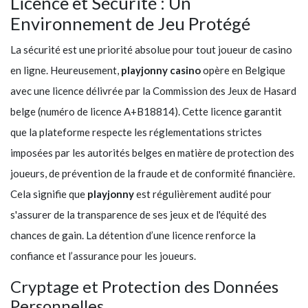
Licence et Sécurité : Un
Environnement de Jeu Protégé
La sécurité est une priorité absolue pour tout joueur de casino
en ligne. Heureusement,
playjonny casino
opère en Belgique
avec une licence délivrée par la Commission des Jeux de Hasard
belge (numéro de licence A+B18814). Cette licence garantit
que la plateforme respecte les réglementations strictes
imposées par les autorités belges en matière de protection des
joueurs, de prévention de la fraude et de conformité financière.
Cela signifie que
playjonny
est régulièrement audité pour
s'assurer de la transparence de ses jeux et de l'équité des
chances de gain. La détention d’une licence renforce la
confiance et l’assurance pour les joueurs.
Cryptage et Protection des Données
Personnelles