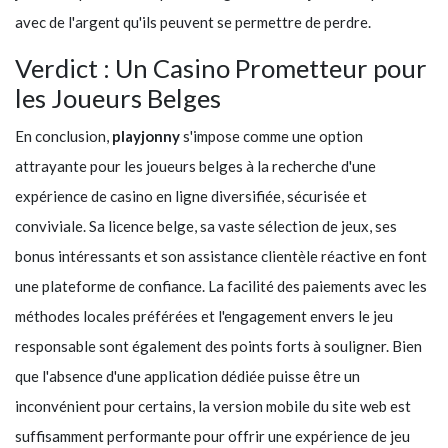
avec de l'argent qu'ils peuvent se permettre de perdre.
Verdict : Un Casino Prometteur pour
les Joueurs Belges
En conclusion,
playjonny
s'impose comme une option
attrayante pour les joueurs belges à la recherche d'une
expérience de casino en ligne diversifiée, sécurisée et
conviviale. Sa licence belge, sa vaste sélection de jeux, ses
bonus intéressants et son assistance clientèle réactive en font
une plateforme de confiance. La facilité des paiements avec les
méthodes locales préférées et l'engagement envers le jeu
responsable sont également des points forts à souligner. Bien
que l'absence d'une application dédiée puisse être un
inconvénient pour certains, la version mobile du site web est
suffisamment performante pour offrir une expérience de jeu