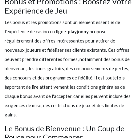
Bonus et Promotions : Boostez Votre
Expérience de Jeu
Les bonus et les promotions sont un élément essentiel de
l'expérience de casino en ligne.
playjonny
propose
régulièrement des offres intéressantes pour attirer de
nouveaux joueurs et fidéliser ses clients existants. Ces offres
peuvent prendre différentes formes, notamment des bonus de
bienvenue, des tours gratuits, des remboursements de pertes,
des concours et des programmes de fidélité. Il est toutefois
important de lire attentivement les conditions générales de
chaque bonus avant de l'accepter, car elles peuvent inclure des
exigences de mise, des restrictions de jeux et des limites de
gains.
Le Bonus de Bienvenue : Un Coup de
Pouce pour Commencer