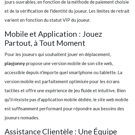
jours ouvrables, en fonction de la méthode de paiement choisie
et de la vérification de l'identité du joueur. Les limites de retrait
varient en fonction du statut VIP du joueur.
Mobile et Application : Jouez
Partout, à Tout Moment
Pour les joueurs qui souhaitent jouer en déplacement,
playjonny
propose une version mobile de son site web,
accessible depuis n'importe quel smartphone ou tablette. La
version mobile est parfaitement optimisée pour les écrans
tactiles et offre une expérience de jeu fluide et intuitive. Bien
qu'il n'existe pas d'application mobile dédiée, le site web mobile
est suffisamment performant pour répondre aux besoins des
joueurs nomades.
Assistance Clientèle : Une Équipe