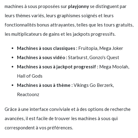
machines à sous proposées sur
playjonny
se distinguent par
leurs thèmes variés, leurs graphismes soignés et leurs
fonctionnalités bonus attrayantes, telles que les tours gratuits,
les multiplicateurs de gains et les jackpots progressifs.
Machines à sous classiques :
Fruitopia, Mega Joker
Machines à sous vidéo :
Starburst, Gonzo's Quest
Machines à sous à jackpot progressif :
Mega Moolah,
Hall of Gods
Machines à sous à thème :
Vikings Go Berzerk,
Reactoonz
Grâce à une interface conviviale et à des options de recherche
avancées, il est facile de trouver les machines à sous qui
correspondent à vos préférences.