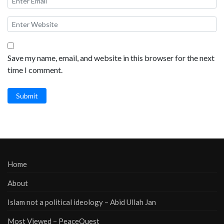
Save my name, email, and website in this browser for the next
time I comment.
Submit
Home
About
Islam not a political ideology – Abid Ullah Jan
Most Viewed – PeaceQuest