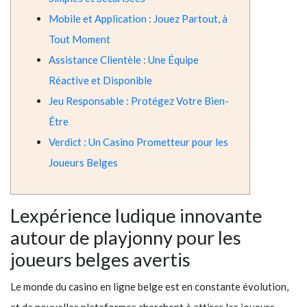
Mobile et Application : Jouez Partout, à
Tout Moment
Assistance Clientèle : Une Équipe
Réactive et Disponible
Jeu Responsable : Protégez Votre Bien-
Être
Verdict : Un Casino Prometteur pour les
Joueurs Belges
Lexpérience ludique innovante
autour de playjonny pour les
joueurs belges avertis
Le monde du casino en ligne belge est en constante évolution,