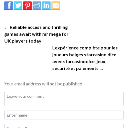
← Reliable access and thrilling
games await with mr mega for
UK players today
Lexpérience complète pour les
joueurs belges starcasino dice
avec starcasinodice, jeux,
sécurité et paiements →
Your email address will not be published.