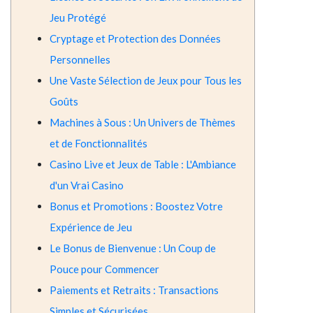
Jeu Protégé
Cryptage et Protection des Données
Personnelles
Une Vaste Sélection de Jeux pour Tous les
Goûts
Machines à Sous : Un Univers de Thèmes
et de Fonctionnalités
Casino Live et Jeux de Table : L'Ambiance
d'un Vrai Casino
Bonus et Promotions : Boostez Votre
Expérience de Jeu
Le Bonus de Bienvenue : Un Coup de
Pouce pour Commencer
Paiements et Retraits : Transactions
Simples et Sécurisées