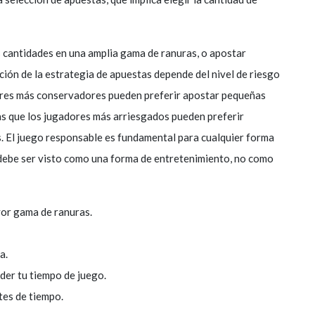
cantidades en una amplia gama de ranuras, o apostar
ción de la estrategia de apuestas depende del nivel de riesgo
dores más conservadores pueden preferir apostar pequeñas
as que los jugadores más arriesgados pueden preferir
. El juego responsable es fundamental para cualquier forma
 debe ser visto como una forma de entretenimiento, no como
yor gama de ranuras.
a.
der tu tiempo de juego.
tes de tiempo.