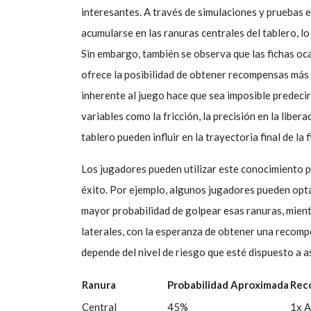
interesantes. A través de simulaciones y pruebas 
acumularse en las ranuras centrales del tablero, lo
Sin embargo, también se observa que las fichas oca
ofrece la posibilidad de obtener recompensas más 
inherente al juego hace que sea imposible predecir 
variables como la fricción, la precisión en la libera
tablero pueden influir en la trayectoria final de la f
Los jugadores pueden utilizar este conocimiento p
éxito. Por ejemplo, algunos jugadores pueden opta
mayor probabilidad de golpear esas ranuras, mient
laterales, con la esperanza de obtener una recompe
depende del nivel de riesgo que esté dispuesto a a
Ranura
Probabilidad Aproximada
Rec
Central
45%
1x A