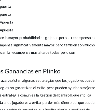
puesta
puesta
 Apuesta
 Apuesta
ece la mayor probabilidad de golpear, pero la recompensa es
ecompensa significativamente mayor, pero también son mucho
recen la recompensa más alta de todas, pero son
as Ganancias en Plinko
 azar, existen algunas estrategias que los jugadores pueden
tegias no garantizan el éxito, pero pueden ayudar a mejorar
 estrategia común es la gestión del bankroll, que implica
da a los jugadores a evitar perder más dinero del que pueden
 selección de apuestas, que implica elegir la cantidad de