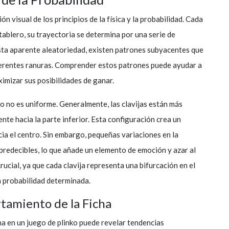
ón visual de los principios de la física y la probabilidad. Cada
 tablero, su trayectoria se determina por una serie de
 esta aparente aleatoriedad, existen patrones subyacentes que
iferentes ranuras. Comprender estos patrones puede ayudar a
imizar sus posibilidades de ganar.
inko no es uniforme. Generalmente, las clavijas están más
nte hacia la parte inferior. Esta configuración crea un
cia el centro. Sin embargo, pequeñas variaciones en la
predecibles, lo que añade un elemento de emoción y azar al
crucial, ya que cada clavija representa una bifurcación en el
a probabilidad determinada.
rtamiento de la Ficha
ha en un juego de plinko puede revelar tendencias