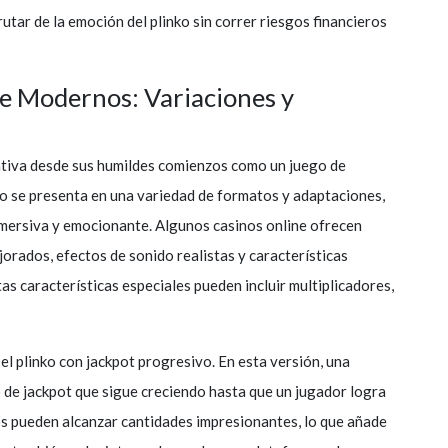
utar de la emoción del plinko sin correr riesgos financieros
ne Modernos: Variaciones y
cativa desde sus humildes comienzos como un juego de
nko se presenta en una variedad de formatos y adaptaciones,
nmersiva y emocionante. Algunos casinos online ofrecen
orados, efectos de sonido realistas y características
s características especiales pueden incluir multiplicadores,
el plinko con jackpot progresivo. En esta versión, una
 de jackpot que sigue creciendo hasta que un jugador logra
os pueden alcanzar cantidades impresionantes, lo que añade