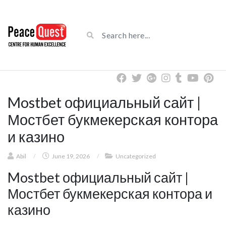
Mostbet официальный сайт |
Мостбет букмекерская контора
и казино
Abil
/
June 19, 2026
/
Uncategorized
Mostbet официальный сайт |
Мостбет букмекерская контора и
казино