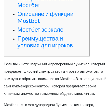
Мостбет
Описание и функции
Mostbet
Мостбет зеркало
Преимущества и
условия для игроков
Если вы ищете надежный и проверенный букмекер, который
предлагает широкий спектр ставок и игровых автоматов, то
вам нужно обратить внимание на Mostbet. Это официальный
сайт букмекерской конторы, которая предлагает своим
клиентам множество возможностей для ставок и игры.
Mostbet – это международная букмекерская контора,