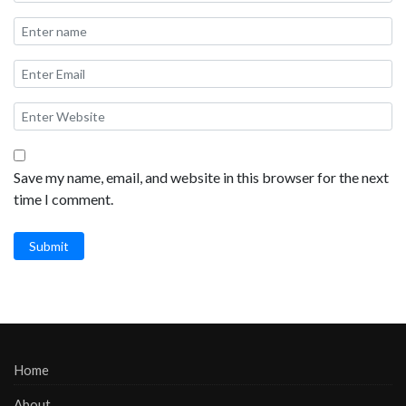
Save my name, email, and website in this browser for the next
time I comment.
Submit
Home
About