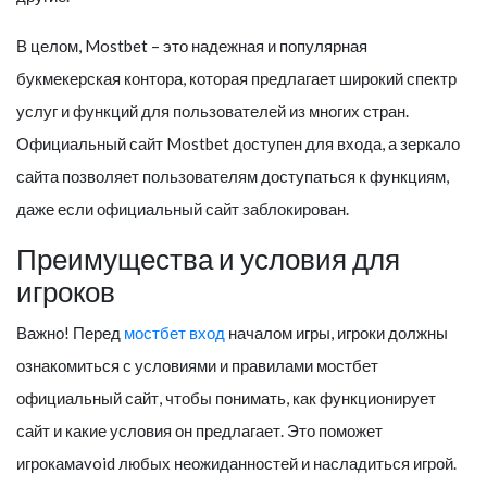
В целом, Mostbet – это надежная и популярная
букмекерская контора, которая предлагает широкий спектр
услуг и функций для пользователей из многих стран.
Официальный сайт Mostbet доступен для входа, а зеркало
сайта позволяет пользователям доступаться к функциям,
даже если официальный сайт заблокирован.
Преимущества и условия для
игроков
Важно! Перед
мостбет вход
началом игры, игроки должны
ознакомиться с условиями и правилами мостбет
официальный сайт, чтобы понимать, как функционирует
сайт и какие условия он предлагает. Это поможет
игрокамavoid любых неожиданностей и насладиться игрой.