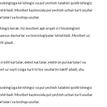
isobingizga kirishingiz va pul yechish talabini qoldirishingiz
shiriladi. Mostbet kazinosida pul yechish uchun turli usullar
artalari va boshqa usullar.
hingiz kerak. Siz mostbet apk orqali o’z hisobingizni
 maxsus dasturlar va texnologiyalar ishlatiladi. Mostbet uz
if qiladi.
credit kartalar, debet kartalar, elektron pul kartalari va
z sayti sizga turli to’lov usullarini taklif qiladi, shu
isobingizga kirishingiz va pul yechish talabini qoldirishingiz
shiriladi. Mostbet kazinosida pul yechish uchun turli usullar
artalari va boshqa usullar.