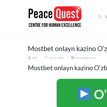
Mostbet onlayn kazino O‘
Abil
/
July 2, 2026
/
Uncategorized
Mostbet onlayn kazino O‘z
O