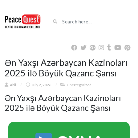
Ən Yaxşı Azərbaycan Kazinoları
2025 ilə Böyük Qazanc Şansı
Abil
/
July 2, 2026
/
Uncategorized
Ən Yaxşı Azərbaycan Kazinoları
2025 ilə Böyük Qazanc Şansı