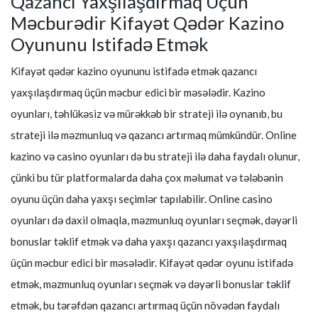
Qazancı Yaxşılaşdırmaq Üçün
Məcburədir Kifayət Qədər Kazino
Oyununu Istifadə Etmək
Kifayət qədər kazino oyununu istifadə etmək qazancı
yaxşılaşdırmaq üçün məcbur edici bir məsələdir. Kazino
oyunları, təhlükəsiz və mürəkkəb bir strateji ilə oynanıb, bu
strateji ilə məzmunluq və qazancı artırmaq mümkündür. Online
kazino və casino oyunları də bu strateji ilə daha faydalı olunur,
çünki bu tür platformalarda daha çox məlumat və tələbənin
oyunu üçün daha yaxşı seçimlər tapılabilir. Online casino
oyunları də daxil olmaqla, məzmunluq oyunları seçmək, dəyərli
bonuslar təklif etmək və daha yaxşı qazancı yaxşılaşdırmaq
üçün məcbur edici bir məsələdir. Kifayət qədər oyunu istifadə
etmək, məzmunluq oyunları seçmək və dəyərli bonuslar təklif
etmək, bu tərəfdən qazancı artırmaq üçün növədən faydalı