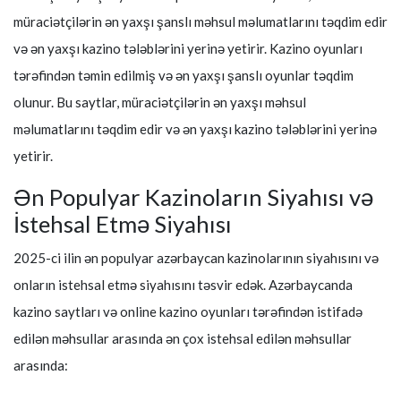
müraciətçilərin ən yaxşı şanslı məhsul məlumatlarını təqdim edir
və ən yaxşı kazino tələblərini yerinə yetirir. Kazino oyunları
tərəfindən təmin edilmiş və ən yaxşı şanslı oyunlar təqdim
olunur. Bu saytlar, müraciətçilərin ən yaxşı məhsul
məlumatlarını təqdim edir və ən yaxşı kazino tələblərini yerinə
yetirir.
Ən Populyar Kazinoların Siyahısı və
İstehsal Etmə Siyahısı
2025-ci ilin ən populyar azərbaycan kazinolarının siyahısını və
onların istehsal etmə siyahısını təsvir edək. Azərbaycanda
kazino saytları və online kazino oyunları tərəfindən istifadə
edilən məhsullar arasında ən çox istehsal edilən məhsullar
arasında: