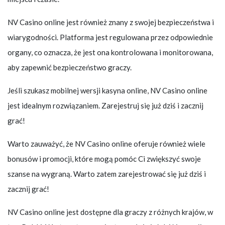
NV Casino online jest również znany z swojej bezpieczeństwa i
wiarygodności. Platforma jest regulowana przez odpowiednie
organy, co oznacza, że jest ona kontrolowana i monitorowana,
aby zapewnić bezpieczeństwo graczy.
Jeśli szukasz mobilnej wersji kasyna online, NV Casino online
jest idealnym rozwiązaniem. Zarejestruj się już dziś i zacznij
grać!
Warto zauważyć, że NV Casino online oferuje również wiele
bonusów i promocji, które mogą pomóc Ci zwiększyć swoje
szanse na wygraną. Warto zatem zarejestrować się już dziś i
zacznij grać!
NV Casino online jest dostępne dla graczy z różnych krajów, w