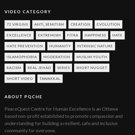
VIDEO CATEGORY
72 VIRGINS
ANTI_SEMITISM
CREATION
EVOLUTION
EXCELLENCE
EXTREMISM
FITRA
HAPPINESS
HATE
HATE PREVENTION
HUMANITY
INTRINSIC NATURE
ISLAMOPHOBIA
MODERATION
MUSLIM YOUTH
RACISM
REAL JEHAD
SERIES
SHORT NUGGET
SHORT VIDEO
TAWAKKAL
ABOUT PQCHE
PeaceQuest Centre for Human Excellence is an Ottawa
based non-profit established to promote compassion and
understanding for building a resilient, safe and inclusive
community for everyone.