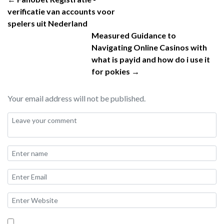
verificatie van accounts voor
spelers uit Nederland
Measured Guidance to
Navigating Online Casinos with
what is payid and how do i use it
for pokies →
Your email address will not be published.