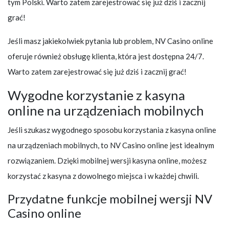
tym Polski. Warto zatem zarejestrować się już dziś i zacznij
grać!
Jeśli masz jakiekolwiek pytania lub problem, NV Casino online
oferuje również obsługę klienta, która jest dostępna 24/7.
Warto zatem zarejestrować się już dziś i zacznij grać!
Wygodne korzystanie z kasyna
online na urządzeniach mobilnych
Jeśli szukasz wygodnego sposobu korzystania z kasyna online
na urządzeniach mobilnych, to NV Casino online jest idealnym
rozwiązaniem. Dzięki mobilnej wersji kasyna online, możesz
korzystać z kasyna z dowolnego miejsca i w każdej chwili.
Przydatne funkcje mobilnej wersji NV
Casino online