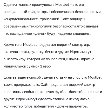
Один из главных преимуществ Mostbet – это его
официальный сайт, который обеспечивает безопасность и
конфиденциальность транзакций. Сайт защищен
современными технологиями безопасности, что означает,
что ваши данные и деньги будут надежно защищены.
Кроме того, Mostbet предлагает широкий спектр игр,
включая слоты, рулетку, бинго и другие. Игроки могут
выбрать игру, которая им понравится, и начать играть с
минимальной суммой 1 евро.
Если вы ищете способ сделать ставки на спорт, то Mostbet
также предлагает это. Сайт предлагает широкий спектр
спортивных событий, включая футбол, баскетбол, теннис и
другие. Игроки могут сделать ставки на исход матча,
количество голов, победителя и другие параметры.