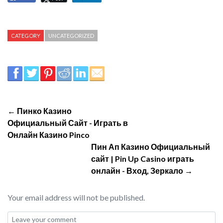
CATEGORY
UNCATEGORIZED
← Пинко Казино
Официальный Сайт - Играть в
Онлайн Казино Pinco
Пин Ап Казино Официальный
сайт | Pin Up Casino играть
онлайн - Вход, Зеркало →
Your email address will not be published.