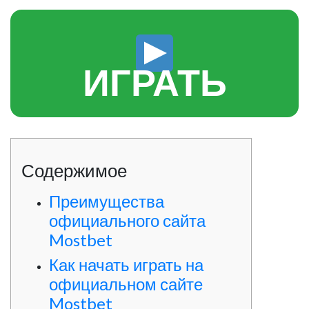
ИГРАТЬ
Содержимое
Преимущества
официального сайта
Mostbet
Как начать играть на
официальном сайте
Mostbet