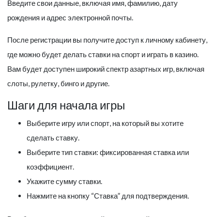
Введите свои данные, включая имя, фамилию, дату
рождения и адрес электронной почты.
После регистрации вы получите доступ к личному кабинету,
где можно будет делать ставки на спорт и играть в казино.
Вам будет доступен широкий спектр азартных игр, включая
слоты, рулетку, бинго и другие.
Шаги для начала игры
Выберите игру или спорт, на который вы хотите
сделать ставку.
Выберите тип ставки: фиксированная ставка или
коэффициент.
Укажите сумму ставки.
Нажмите на кнопку “Ставка” для подтверждения.