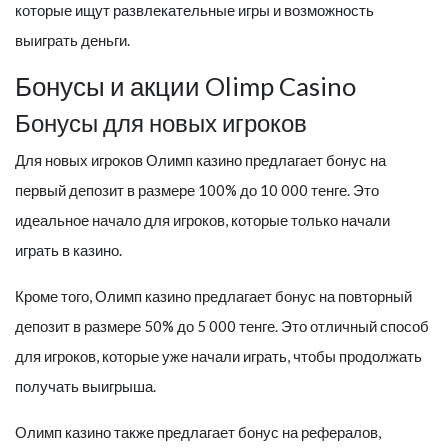
которые ищут развлекательные игры и возможность
выиграть деньги.
Бонусы и акции Olimp Casino
Бонусы для новых игроков
Для новых игроков Олимп казино предлагает бонус на
первый депозит в размере 100% до 10 000 тенге. Это
идеальное начало для игроков, которые только начали
играть в казино.
Кроме того, Олимп казино предлагает бонус на повторный
депозит в размере 50% до 5 000 тенге. Это отличный способ
для игроков, которые уже начали играть, чтобы продолжать
получать выигрыша.
Олимп казино также предлагает бонус на рефералов,