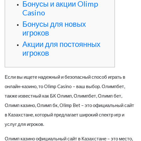
Бонусы и акции Olimp
Casino
Бонусы для новых
игроков
Акции для постоянных
игроков
Если вы ищете надежный и безопасный способ играть в
онлайн-казино, то Olimp Casino – ваш выбор. Олимпбет,
также известный как БК Олимп, Олимпбет, Олимп бет,
Олимп казино, Олимп бк, Olimp Bet – это официальный сайт
в Казахстане, который предлагает широкий спектр игр и
услуг для игроков.
Олимп казино официальный сайт в Казахстане – это место,