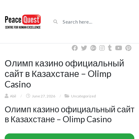
Олимп казино официальный
сайт в Казахстане – Olimp
Casino
Abil
/
June 27, 2026
/
Uncategorized
Олимп казино официальный сайт
в Казахстане – Olimp Casino