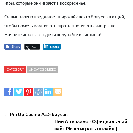
игры, которые они играют в воскресенье.
Олимп казино предлагает широкий спектр бонусов и акций,
чтобы помочь вам начать играть и получать выигрыша.
Начните играть сегодня и получайте выигрыша!
Post
Share
Share
CATEGORY
UNCATEGORIZED
← Pin Up Casino Azərbaycan
Пин Ап казино - Официальный
сайт Pin up играть онлайн |