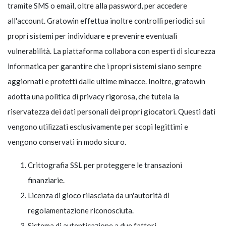
tramite SMS o email, oltre alla password, per accedere
all'account. Gratowin effettua inoltre controlli periodici sui
propri sistemi per individuare e prevenire eventuali
vulnerabilità. La piattaforma collabora con esperti di sicurezza
informatica per garantire che i propri sistemi siano sempre
aggiornati e protetti dalle ultime minacce. Inoltre, gratowin
adotta una politica di privacy rigorosa, che tutela la
riservatezza dei dati personali dei propri giocatori. Questi dati
vengono utilizzati esclusivamente per scopi legittimi e
vengono conservati in modo sicuro.
Crittografia SSL per proteggere le transazioni
finanziarie.
Licenza di gioco rilasciata da un'autorità di
regolamentazione riconosciuta.
Sistema di autenticazione a due fattori.