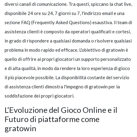
diversi canali di comunicazione. Tra questi, spiccano la chat live,
disponibile 24 ore su 24, 7 giorni su 7, l'indirizzo email e una
sezione FAQ (Frequently Asked Questions) esaustiva. Il team di
assistenza clienti è composto da operatori qualificati e cortesi,
in grado di rispondere a qualsiasi domanda o risolvere qualsiasi
problema in modo rapido ed efficace. L'obiettivo di gratowin è
quello di offrire ai propri giocatori un supporto personalizzato
e di alta qualità, in modo da rendere la loro esperienza di gioco
il più piacevole possibile. La disponibilità costante del servizio
di assistenza clienti dimostra l'impegno di gratowin per la
soddisfazione dei propri giocatori.
L’Evoluzione del Gioco Online e il
Futuro di piattaforme come
gratowin