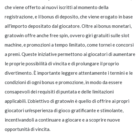
che viene offerto ai nuovi iscritti al momento della
registrazione, e il bonus di deposito, che viene erogato in base
all'importo depositato dal giocatore. Oltre ai bonus monetari,
gratowin offre anche free spin, ovvero giri gratuiti sulle slot
machine, e promozioni a tempo limitato, come tornei e concorsi
a premi. Queste iniziative permettono ai giocatori di aumentare
le proprie possibilità di vincita e di prolungare il proprio
divertimento. È importante leggere attentamente i termini e le
condizioni di ogni bonus e promozione, in modo da essere
consapevoli dei requisiti di puntata e delle limitazioni
applicabili. L'obiettivo di gratowin è quello di offrire ai propri
giocatori un'esperienza di gioco gratificante e stimolante,
incentivandoli a continuare a giocare e a scoprire nuove
opportunità di vincita.