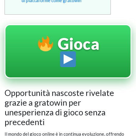
di piattaforme come gratowin
Gioca
Opportunità nascoste rivelate
grazie a gratowin per
unesperienza di gioco senza
precedenti
Il mondo del gioco online è in continua evoluzione, offrendo