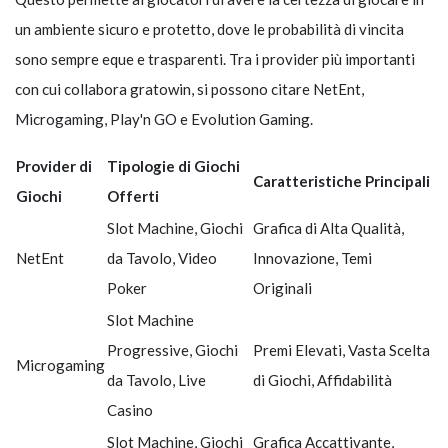
un ambiente sicuro e protetto, dove le probabilità di vincita
sono sempre eque e trasparenti. Tra i provider più importanti
con cui collabora gratowin, si possono citare NetEnt,
Microgaming, Play'n GO e Evolution Gaming.
Provider di
Tipologie di Giochi
Caratteristiche Principali
Giochi
Offerti
Slot Machine, Giochi
Grafica di Alta Qualità,
NetEnt
da Tavolo, Video
Innovazione, Temi
Poker
Originali
Slot Machine
Progressive, Giochi
Premi Elevati, Vasta Scelta
Microgaming
da Tavolo, Live
di Giochi, Affidabilità
Casino
Slot Machine, Giochi
Grafica Accattivante,