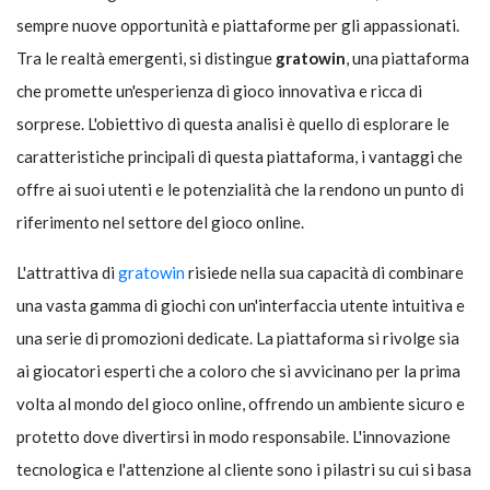
sempre nuove opportunità e piattaforme per gli appassionati.
Tra le realtà emergenti, si distingue
gratowin
, una piattaforma
che promette un'esperienza di gioco innovativa e ricca di
sorprese. L'obiettivo di questa analisi è quello di esplorare le
caratteristiche principali di questa piattaforma, i vantaggi che
offre ai suoi utenti e le potenzialità che la rendono un punto di
riferimento nel settore del gioco online.
L'attrattiva di
gratowin
risiede nella sua capacità di combinare
una vasta gamma di giochi con un'interfaccia utente intuitiva e
una serie di promozioni dedicate. La piattaforma si rivolge sia
ai giocatori esperti che a coloro che si avvicinano per la prima
volta al mondo del gioco online, offrendo un ambiente sicuro e
protetto dove divertirsi in modo responsabile. L'innovazione
tecnologica e l'attenzione al cliente sono i pilastri su cui si basa