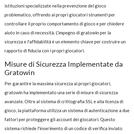
istituzioni specializzate nella prevenzione del gioco
problematico, offrendo ai propri giocatori strumenti per
controllare il proprio comportamento di gioco e per chiedere
aiuto in caso di necessità. L'impegno di gratowin per la
sicurezza e l'affidabilità è un elemento chiave per costruire un
rapporto di fiducia con i propri giocatori.
Misure di Sicurezza Implementate da
Gratowin
Per garantire la massima sicurezza ai propri giocatori,
gratowin ha implementato una serie di misure di sicurezza
avanzate. Oltre al sistema di crittografia SSL e alla licenza di
gioco, la piattaforma utilizza un sistema di autenticazione a due
fattori per proteggere gli account dei giocatori. Questo
sistema richiede l'inserimento di un codice di verifica inviato