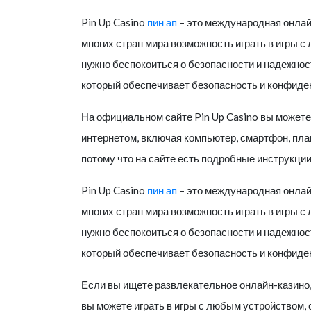
Pin Up Casino
пин ап
– это международная онлай
многих стран мира возможность играть в игры с
нужно беспокоиться о безопасности и надежност
который обеспечивает безопасность и конфиде
На официальном сайте Pin Up Casino вы можете
интернетом, включая компьютер, смартфон, планш
потому что на сайте есть подробные инструкции
Pin Up Casino
пин ап
– это международная онлай
многих стран мира возможность играть в игры с
нужно беспокоиться о безопасности и надежност
который обеспечивает безопасность и конфиде
Если вы ищете развлекательное онлайн-казино, 
вы можете играть в игры с любым устройством, 