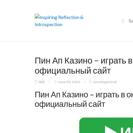
Пин Ап Казино – играть в
официальный сайт
Abil
/
June 30, 2026
/
Uncategorized
Пин Ап Казино – играть в о
официальный сайт
▶️ 