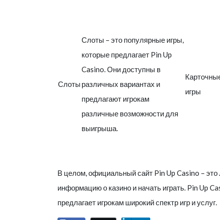
Слоты – это популярные игры,
которые предлагает Pin Up
Casino. Они доступны в
Карточны
Слоты
различных вариантах и
игры
предлагают игрокам
различные возможности для
выигрыша.
В целом, официальный сайт Pin Up Casino – это
информацию о казино и начать играть. Pin Up Ca
предлагает игрокам широкий спектр игр и услуг.