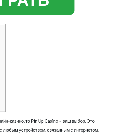
йн-казино, то Pin Up Casino – ваш выбор. Это
 с любым устройством, связанным с интернетом.