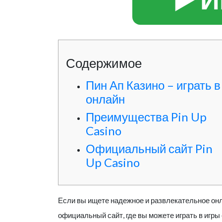
Содержимое
Пин Ап Казино – играть в
онлайн
Преимущества Pin Up
Casino
Официальный сайт Pin
Up Casino
Если вы ищете надежное и развлекательное онла
официальный сайт, где вы можете играть в игры