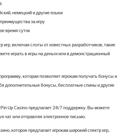
й
ский, немецкий и другие языки
 преимущества за игру
ое время суток
р игр, включая слоты от известных разработчиков, такие
ожете играть в игры на деньги или в демонстрационный
 программу, которая позволяет игрокам получать бонусы и
ебя дополнительные бонусы, бесплатные спины и другие
 Pin Up Casino предлагает 24/7 поддержку. Вы можете
уя чат или отправляя электронное письмо.
азино, которое предлагает игрокам широкий спектр игр,