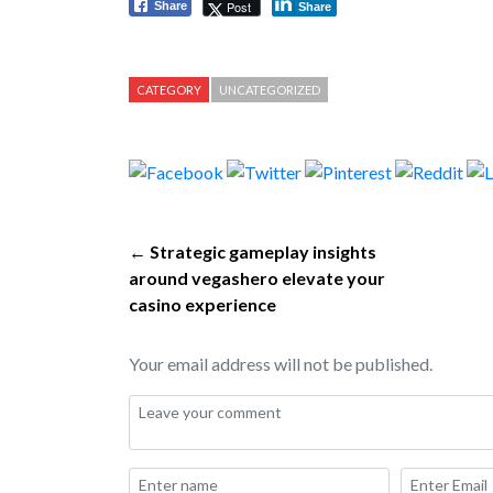
Post
Share
Share
CATEGORY
UNCATEGORIZED
← Strategic gameplay insights
around vegashero elevate your
casino experience
Your email address will not be published.