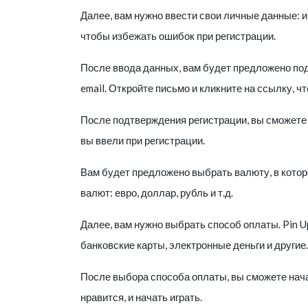
Далее, вам нужно ввести свои личные данные: и
чтобы избежать ошибок при регистрации.
После ввода данных, вам будет предложено под
email. Откройте письмо и кликните на ссылку, 
После подтверждения регистрации, вы сможете в
вы ввели при регистрации.
Вам будет предложено выбрать валюту, в котор
валют: евро, доллар, рубль и т.д.
Далее, вам нужно выбрать способ оплаты. Pin 
банковские карты, электронные деньги и другие.
После выбора способа оплаты, вы сможете начат
нравится, и начать играть.