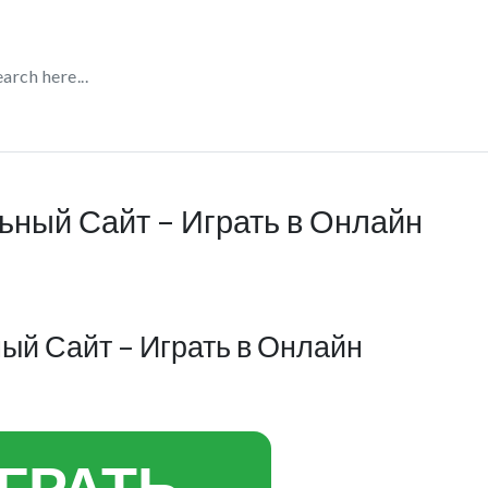
ный Сайт – Играть в Онлайн
ый Сайт – Играть в Онлайн
ИГРАТЬ