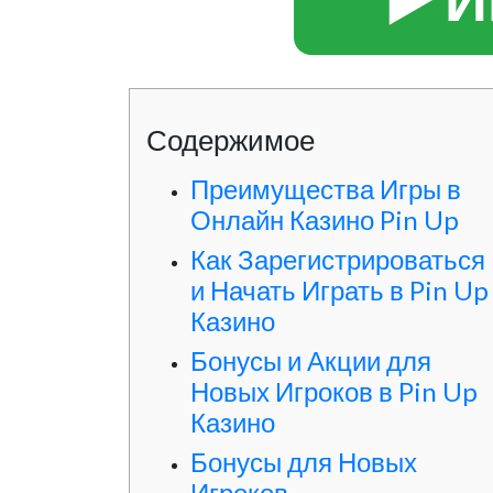
Содержимое
Преимущества Игры в
Онлайн Казино Pin Up
Как Зарегистрироваться
и Начать Играть в Pin Up
Казино
Бонусы и Акции для
Новых Игроков в Pin Up
Казино
Бонусы для Новых
Игроков