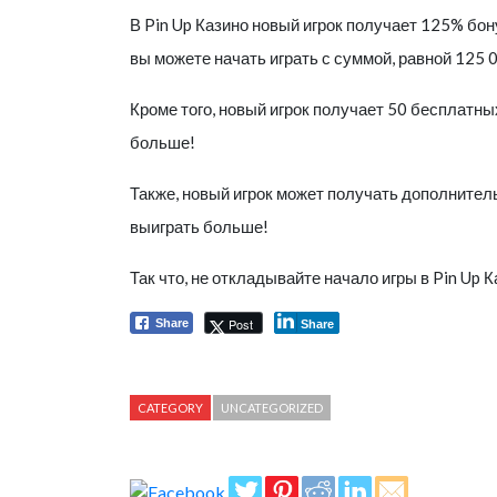
В Pin Up Казино новый игрок получает 125% бону
вы можете начать играть с суммой, равной 125 0
Кроме того, новый игрок получает 50 бесплатны
больше!
Также, новый игрок может получать дополнитель
выиграть больше!
Так что, не откладывайте начало игры в Pin Up
Post
Share
Share
CATEGORY
UNCATEGORIZED