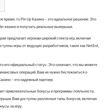
 время, то Pin Up Казино – это идеальное решение. Это
айн-казино и получать реальные выигрыши.
орая предлагает игрокам широкий спектр игр, включая
оступны игры от ведущих разработчиков, таких как NetEnt,
то его официальный статус. Это означает, что вы можете
инансовых операций. Вам не нужно беспокоиться о
Казино – это надежный партнер.
ает привлекательные бонусы и программы лояльности,
игрыши. Вам доступны различные типы бонусов, включая
нусы за игру.