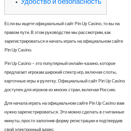
Удобство и безопасность
Если вы ищете официальный сайт Pin Up Casino, то вы на
правом пути. В этом руководстве мы рассмотрим, как
зарегистрироваться и начать играть на официальном сайте
Pin Up Casino.
Pin Up Casino – это популярный онлайн-казино, которое
предлагает игрокам широкий спектр игр, включая слоты,
карточные игры и рулетку. Официальный сайт Pin Up Casino
доступен для игроков из многих стран, включая Россию.
Для начала играть на официальном сайте Pin Up Casino вам
нужно зарегистрироваться. Это можно сделать в считанные
минуты, просто заполнив форму регистрации и подтвердив
свой электронный адрес.