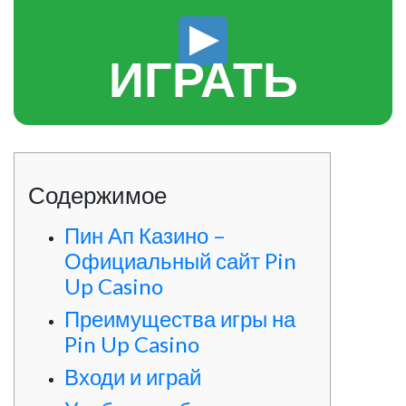
ИГРАТЬ
Содержимое
Пин Ап Казино –
Официальный сайт Pin
Up Casino
Преимущества игры на
Pin Up Casino
Входи и играй