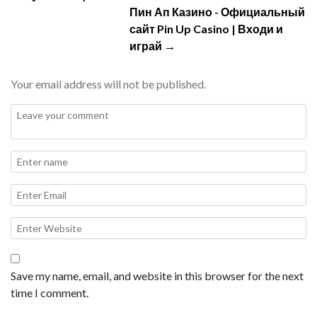
Пин Ап Казино - Официальный
сайт Pin Up Casino | Входи и
играй →
Your email address will not be published.
Save my name, email, and website in this browser for the next
time I comment.