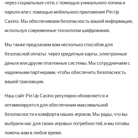
через социальные сети, с помощью уникального логина и
пароля или с помощью мобильного приложения Pin Up
Casino. Мы обеспечиваем безопасность вашей информации,
используя современные технологии шифрования.
Мы также предлагаем вам несколько способов для
безопасной оплаты: через кредитные карты, электронные
деньги или другие платежные системы. Мы сотрудничаем с
надежными партнерами, чтобы обеспечить безопасность
вашей транзакции.
Наш сайт Pin Up Casino регулярно обновляется и
оптимизируется для обеспечения максимальной
безопасности и комфорта наших игроков. Мы рады, что вы
выбрали нас для своих игровых потребностей, и мы готовы
помочь вам в любое время.