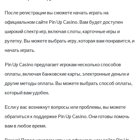
После регистрации вы сможете начать играть на
официальном сайте Pin Up Casino. Вам будет доступен
широкий спектр игр, включая слоты, карточные игры и
рулетку. Вы можете выбрать игру, которая вам понравится, и
начать играть.
Pin Up Casino предлагает игрокам несколько способов
оплаты, включая банковские карты, электронные деньги и
другие методы оплаты. Вы можете выбрать способ оплаты,
который вам удобен.
Если у вас возникнут вопросы или проблемы, вы можете
обратиться к поддержке Pin Up Casino. Они готовы помочь
вам в любое время.